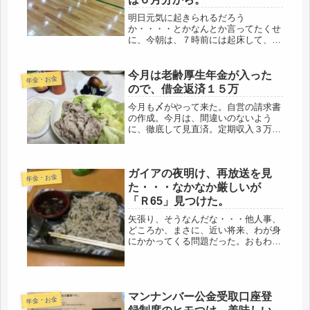
明日元気に起きられるだろう
か・・・・とかなんとか言ってたくせ
に、今朝は、７時前には起床して、洗
濯も済ませ、自転車を飛ばして卓球教
室へ。(=ﾟωﾟ)ﾉ今日は、コーチに褒め
られたし、超楽しかった。やるじゃな
今月は老齢厚生年金が入った
年金・お金
いか、意外と元気だわ。今日は、フォ
ので、借金返済１５万
アと...
今月も〆がやって来た。自営の請求書
の作成。今月は、間違いのないよう
に、徹底して見直済。定期収入３万、
なくなると痛いので。ここ数か月、な
ん箇所か間違いがあった、簡単な仕事
でミスするとは、情けない、まあね、
ガイアの夜明け、再放送を見
一日働いてからの夜なべ仕事、疲れま
年金・お金
すか...
た・・・なかなか厳しいが
「Ｒ65」見つけた。
矢張り、そうなんだな・・・他人事、
どころか、まさに、近い将来、わが身
にかかってくる問題だった。おもわ
ず、身が引き締まる思いだ。ＧＹＡ
Ｏ！の無料配信で、ガイアの夜明けの
再放送を見た。タイトルは【どう生き
る？“シングル”社会】「一人暮らし」
マンナンバー公金受取口座登
の生...
年金・お金