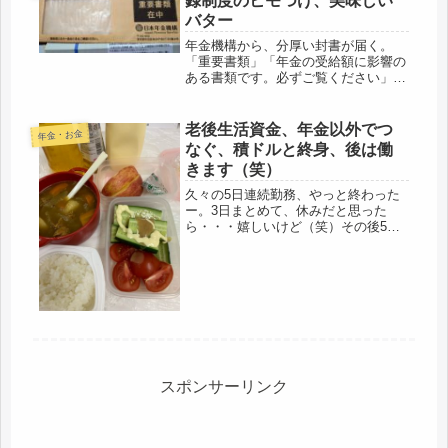
録制度のヒモつけ、美味しい
バター
年金機構から、分厚い封書が届く。
「重要書類」「年金の受給額に影響の
ある書類です。必ずご覧ください」大
体、行政から届く書類は、超、イヤ。
お金が出て行くケースが多い。「年金
の受給額に影響のある書類です」とい
老後生活資金、年金以外でつ
年金・お金
うので、一応目を通すことに。でも、
なぐ、積ドルと終身、後は働
扶養...
きます（笑）
久々の5日連続勤務、やっと終わった
ー。3日まとめて、休みだと思った
ら・・・嬉しいけど（笑）その後5日
続けては・・・ちょっと、ないわ。年
寄りには、ちょっとキツイ。とりあえ
ず、終わったけど、この後、また4勤
務だものなぁ・・・黙ってるから、平
気だ...
スポンサーリンク