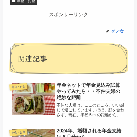
年金・お金
スポンサーリンク
ダメ女
関連記事
年金ネットで年金見込み試算
年金・お金
やってみたら・・不仲夫婦の
絶妙な距離
不仲な夫婦は、ここのところ、いい感
じで過ごしています。ほぼ、顔を合わ
さず、現在、半径５m の距離から、半
径10m に拡大。この距離が絶妙な距
離なんだと思う。夫の仕事が忙しいの
で、盆明けから合流予定のタカちゃん
2024年、増額される年金支給
年金・お金
も、明日から出勤、これで、機嫌も...
は６月分から。