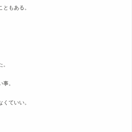
こともある。
た。
い事。
なくていい。