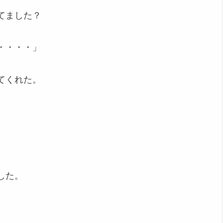
てました？
・・・・」
てくれた。
した。