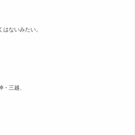
くはないみたい。
神・三越、
）