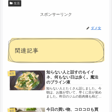
生活
スポンサーリンク
ダメ女
関連記事
知らない人と話すのもイイ
生活
ネ、何もない日は歩く。魔法
のブライン液
知らない人とたくさん話しました。今
朝は、お腹が空いて、早くに目が覚め
ました。昨日のジムの筋肉痛も殆ど無
く、これは・・・・スゴイ事なんじゃ
ないの？とほくそ笑みながら、今日
は、久しぶりに、遠いスーパーまで買
今日の買い物、コロコロも買
生活