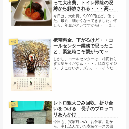
い出しに行き、その後、スポーツクラ
って大出費、トイレ掃除の呪
ブに...
縛から解放される・・・高野
豆腐・ミネストローネ・プル
今日は、大出費。9,000円ほど、使っ
コギごはん
た。最近、細かくなってきました。何
しろ、年金がアレですから(・_・;)今
から、なんて悠長な事を言っても、遅
すぎるのだけど、それでも、節約はし
ないよりした方がよい。卵の値段は覚
携帯料金、下がるけど・・コ
生活
えた。でも、薄アゲの値段は覚...
ールセンター業務で思ったこ
と、緊急時こそ繋がって～
しかし、コールセンターは、相変わら
ず大変そうだなぁ・・・。陰湿なイジ
メ、えこひいき、ズル、・・そうだっ
け？私のようなバアサンは、その対象
にもならなかったけど（笑）唯一、残
念なことは、その職場が、最終職歴に
なったという事ぐらいかな。時給はほ
ど...
レトロ粗大ごみ回収、折り合
生活
いをつける 長芋のブロッコ
リあんかけ
今日も、実家終いの、お仕事。朝か
ら、申し込んでいた衣装ケースの回