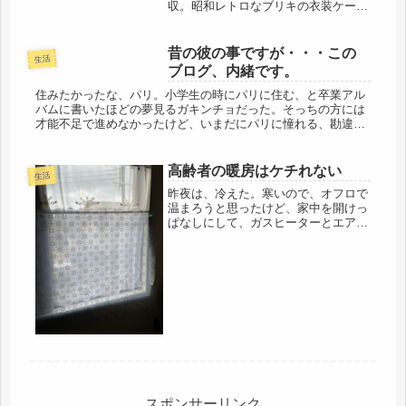
収。昭和レトロなブリキの衣装ケー
ス。家の前に出して、回収してもら
う。衣装ケースは少しづつ減らし、
後、数個になりました。介護帰省で関
昔の彼の事ですが・・・この
生活
東から帰る度に、母が何年もかけて、
ブログ、内緒です。
整理している...
住みたかったな、パリ。小学生の時にパリに住む、と卒業アル
バムに書いたほどの夢見るガキンチョだった。そっちの方には
才能不足で進めなかったけど、いまだにパリに憧れる、勘違い
はなはだしいオバサンだ。独身時代はせっせと６泊８日のパリ
を楽しんでいたけ...
高齢者の暖房はケチれない
生活
昨夜は、冷えた。寒いので、オフロで
温まろうと思ったけど、家中を開けっ
ぱなしにして、ガスヒーターとエアコ
ンとで温めていても、昨日はデパート
に行った為、不在中は暖房せずにいた
のもあって、室温が上がらないので、
フロは却下。ヒートショックが怖い
し、...
スポンサーリンク