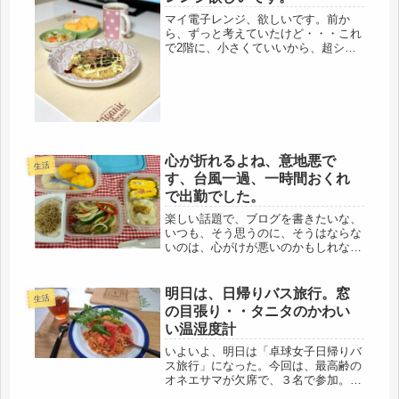
マイ電子レンジ、欲しいです。前か
ら、ずっと考えていたけど・・・これ
で2階に、小さくていいから、超シン
プルで、コンパクト、そんな電子レン
ジがあれば、生きていける。ＩＨコン
ロもあるし、冷蔵庫は？大丈夫！あの
クーラーＢＯＸでＯＫです(=ﾟωﾟ)ﾉ...
心が折れるよね、意地悪で
生活
す、台風一過、一時間おくれ
で出勤でした。
楽しい話題で、ブログを書きたいな、
いつも、そう思うのに、そうはならな
いのは、心がけが悪いのかもしれな
い。毎日、まっすぐ生きてますが、そ
れだけじゃ、ダメなのだろう・・・(´-
ω-`)だいいち、今日は雨、不仲な夫
明日は、日帰りバス旅行。窓
生活
も、御在宅です(´ﾟдﾟ｀)台風...
の目張り・・タニタのかわい
い温湿度計
いよいよ、明日は「卓球女子日帰りバ
ス旅行」になった。今回は、最高齢の
オネエサマが欠席で、３名で参加。２
人のオネエサマは、今日も打ち合わせ