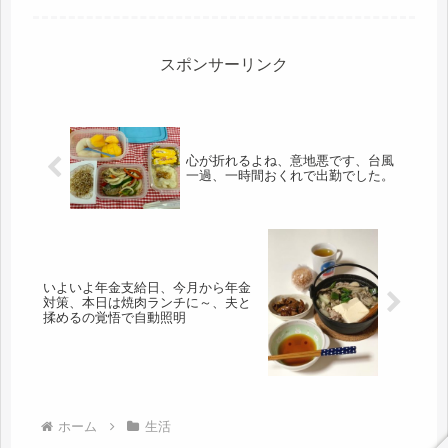
をしているようで、電話がかかってき
て、「もう少し早い電車にしよう」と
のこと。どんどん、早くなる💦バスが
駐...
スポンサーリンク
心が折れるよね、意地悪です、台風
一過、一時間おくれで出勤でした。
いよいよ年金支給日、今月から年金
対策、本日は焼肉ランチに～、夫と
揉めるの覚悟で自動照明
ホーム
生活