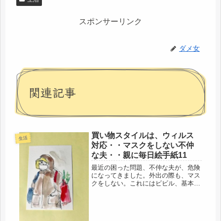
スポンサーリンク
ダメ女
関連記事
買い物スタイルは、ウィルス
生活
対応・・マスクをしない不仲
な夫・・親に毎日絵手紙11
最近の困った問題、不仲な夫が、危険
になってきました。外出の際も、マス
クをしない。これにはビビル、基本で
すから。怖すぎます。ハンドソープ
は、最初に、私が大容量で買って、母
にも送り、洗面所にも。使っていい
よ、と伝えた。なので、手洗いはして