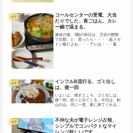
いると...
コールセンターの受電、大当
生活
たりでした、夜ごはん、カレ
ー鍋で温まる、
連休の後、3勤の初日は、万全の態勢
で出勤、と、思ったら・・・・超メガ
トン級だよね・・・アレは・・・最悪
のクレーマーに、大当たりでした。上
げ足は取るし、命令するし、ひどいも
んだ。もう、世の中のすべての憤り
を、コールセンターでぶちまけてる感
じ(...
インフルB流行る、ゴミ出し
生活
は、後一回
いよいよ、残すところ、ゴミ出しは、
後一回、続々と出てくる、今日は、剣
山の山、月に一度、家に来てくれる業
者に、電話して、来週、回収してもら
うことに、以外と、見過ごしが多く、
洗濯物干しも、処分しないといけな
不仲な夫が電子レンジ占領、
生活
い、今、インフルが流行っているよう
シンプルでコンパクトなマイ
で、...
レンジ欲しいです。