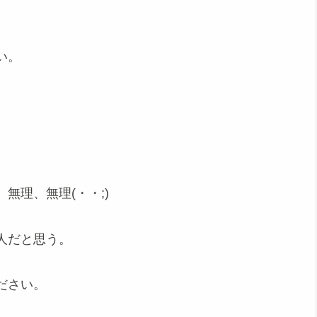
い。
無理、無理(・・;)
人だと思う。
ださい。