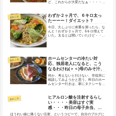
ど、これからが大変だなぁ・・・・親
御さんも、わが子の精神的な面がご心
配だと思う。芸能活動はしていても、
所詮、子供は子供だ。それに、まさ
わずか２ヶ月で、６キロ太っ
あれこれ
か、ＴＯＫＩＯ解散の言葉まで出ると
たーーー！ダイエット？
は想像...
今日、久しぶりに体重を測ったら、な
んと！わずか２ヶ月で、6キロ増えて
いた。太るとは聞いていたけど・・・
いきなり6キロだもの、ちょっと想定
外。バセドウを発病する前は、出産後
もすぐ戻り、47キロ前後。閉経時は51
キロになったが、すぐ戻った。その...
ホームセンターの冷たい対
あれこれ
応、独居老人になると、こう
なるわけね(＞＜)母のみそ汁、
何か、考えないと行けない、市役所に
相談してみようかと思う。昨日のホー
ムセンター行きは、家にタクシーを呼
んで、駅に出て、一駅乗って、又、タ
クシー、そして、無事、ホームセンタ
ー到着、(≧∀≦)母の書いたリストを見
ヒアルロン酸を注射するらし
あれこれ
ながら、売り場を探し、買い物をす...
い・・・・美容はすぐ実
感・・・昨日の母子弁当、簡
単酢漬け、続けています。
ほうれい線に痛くない注射、というコピーで、自分のブログに