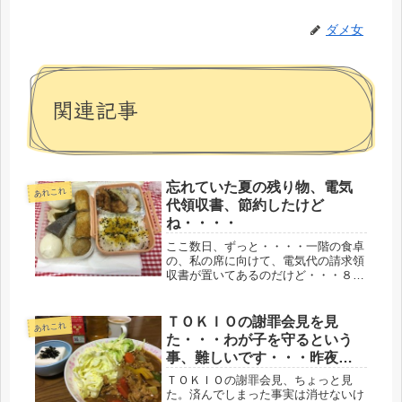
ダメ女
関連記事
忘れていた夏の残り物、電気
あれこれ
代領収書、節約したけど
ね・・・・
ここ数日、ずっと・・・・一階の食卓
の、私の席に向けて、電気代の請求領
収書が置いてあるのだけど・・・８月
消費の電気代、24,000円物言わぬ紙一
枚だけど、これだけ支払ってるのだ
ぞ、ということなんだろうなぁといっ
ＴＯＫＩＯの謝罪会見を見
あれこれ
ても、去年の方が多かった。今年は...
た・・・わが子を守るという
事、難しいです・・・昨夜は
ひとりカレー
ＴＯＫＩＯの謝罪会見、ちょっと見
た。済んでしまった事実は消せないけ