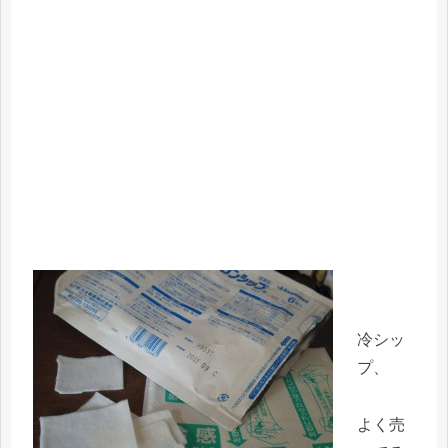
冷シッ
プ、
よく売