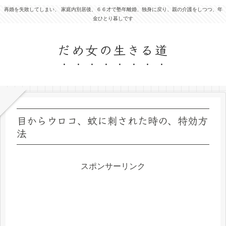
再婚を失敗してしまい、 家庭内別居後、６６才で塾年離婚、独身に戻り、親の介護をしつつ、年
金ひとり暮しです
だめ女の生きる道
目からウロコ、蚊に刺された時の、特効方
法
スポンサーリンク