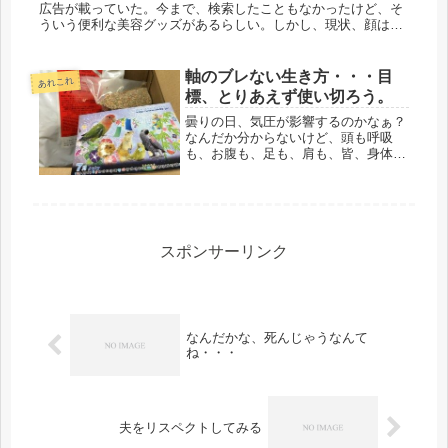
広告が載っていた。今まで、検索したこともなかったけど、そ
ういう便利な美容グッズがあるらしい。しかし、現状、顔はパ
ンパンである。恐ろしい顔になってきた。何か、特別な事をし
なくとも、３重ア...
軸のブレない生き方・・・目
あれこれ
標、とりあえず使い切ろう。
曇りの日、気圧が影響するのかなぁ？
なんだか分からないけど、頭も呼吸
も、お腹も、足も、肩も、皆、身体
中、重い。まだ61才なのに、そんな事
を言ってる場合じゃないぞ、と言い聞
かす。実際・・・・専業主婦の方が、
ずっと動いていると思う。時間がある
分、...
スポンサーリンク
なんだかな、死んじゃうなんて
ね・・・
夫をリスペクトしてみる