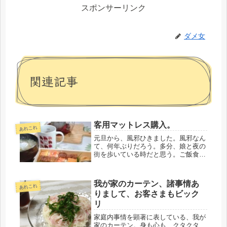
スポンサーリンク
ダメ女
関連記事
客用マットレス購入。
あれこれ
元旦から、風邪ひきました。風邪なん
て、何年ぶりだろう。多分、娘と夜の
街を歩いている時だと思う。ご飯食べ
る時は、マスク外すから・・・💦年が
変わって、娘から電話が入り、おめで
とうございます・・・母「風邪ひいて
我が家のカーテン、諸事情あ
ない？」なにしろ、娘のいる間、ずっ
あれこれ
りまして、お客さまもビック
と...
リ
家庭内事情を顕著に表している、我が
家のカーテン。身も心も、クタクタ、