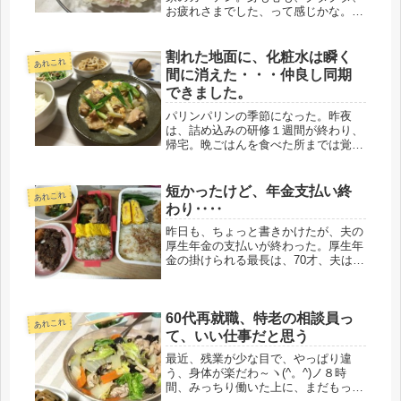
お疲れさまでした、って感じかな。お
客さんがくると、驚くのも無理もな
い。お客さまの多い家、というのは、
実家にいた頃からで、父親の友人や部
割れた地面に、化粧水は瞬く
あれこれ
下もよく来ていたので、そんなものだ
間に消えた・・・仲良し同期
と思...
できました。
パリンパリンの季節になった。昨夜
は、詰め込みの研修１週間が終わり、
帰宅。晩ごはんを食べた所までは覚え
ているけど、気が付くと朝だった。鏡
に映った顔は、みごとにシワシワ、パ
リパリ。以前、エステをやってる友人
短かったけど、年金支払い終
あれこれ
に、乾燥が一番ダメなんだと、諭され
わり‥‥
たが...
昨日も、ちょっと書きかけたが、夫の
厚生年金の支払いが終わった。厚生年
金の掛けられる最長は、70才、夫は先
日、70才になった、それで、すぐ、年
金事務所から、通知が届いた。社会人
になってから、70才までかけたのな
60代再就職、特老の相談員っ
ら、年金事務所から、王冠つきの花...
あれこれ
て、いい仕事だと思う
最近、残業が少な目で、やっぱり違
う、身体が楽だわ～ヽ(^。^)ノ８時
間、みっちり働いた上に、まだもっと