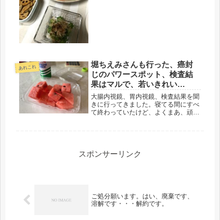
働けとは、ひどい話だ。そうは言うも
のの・・・・60代でバリバリ働いてい
る女性も、たくさんおられる。気持ち
の持ちようなんだろうな。正社員で
長...
堀ちえみさんも行った、癌封
あれこれ
じのパワースポット、検査結
果はマルで、若いきれい
な・・・
大腸内視鏡、胃内視鏡、検査結果を聞
きに行ってきました。寝てる間にすべ
て終わっていたけど、よくまあ、頑張
ったものです。費用もね、大腸は1
万、胃は3,000円、大きな出費でし
た。いやいや、命の方が大事なんだか
ら、仕方ない。スイカ食べて、気合い
入...
スポンサーリンク
ご処分願います。はい、廃棄です、
溶解です・・・解約です。