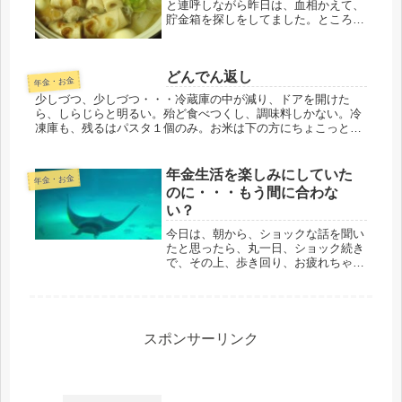
と連呼しながら昨日は、血相かえて、
貯金箱を探しをしてました。ところ
が、どれだけ探しても見つからず、去
年、隠して出てこなかった源泉徴収が
出てきたり、歌舞伎のパンフが出てき
どんでん返し
たり、我ながら、よくまあいろいろ隠
年金・お金
すな...
少しづつ、少しづつ・・・冷蔵庫の中が減り、ドアを開けた
ら、しらじらと明るい。殆ど食べつくし、調味料しかない。冷
凍庫も、残るはパスタ１個のみ。お米は下の方にちょこっと見
えてるので、あと３号が２回分くらいかな・・・。こういう
の、すごく貧乏っぽい...
年金生活を楽しみにしていた
年金・お金
のに・・・もう間に合わな
い？
今日は、朝から、ショックな話を聞い
たと思ったら、丸一日、ショック続き
で、その上、歩き回り、お疲れちゃん
です。関東で最初に39才で就職した際
の同僚 Iちゃん、私より5才ほど若
い。当時は、社宅に住んでいたので、
社宅にも、再婚先の千葉にも遊びに
来...
スポンサーリンク