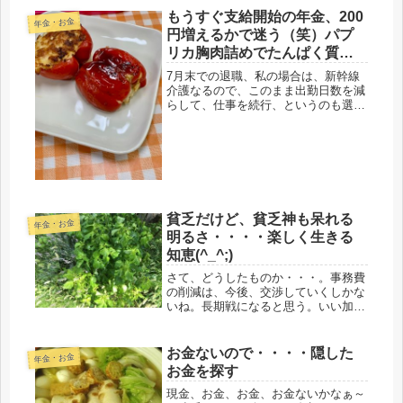
もうすぐ支給開始の年金、200
年金・お金
円増えるかで迷う（笑）パプ
リカ胸肉詰めでたんぱく質Ｏ
Ｋ
7月末での退職、私の場合は、新幹線
介護なるので、このまま出勤日数を減
らして、仕事を続行、というのも選択
肢にあったけどね・・・・いやいや、
無理でしょ。持病のバセドウは、目
下、おとなしくしてるけど、血圧は最
近、測ってないけど、遺伝的高血圧。
父の...
貧乏だけど、貧乏神も呆れる
年金・お金
明るさ・・・・楽しく生きる
知恵(^_^;)
さて、どうしたものか・・・。事務費
の削減は、今後、交渉していくしかな
いね。長期戦になると思う。いい加
減、こちらが根負けして、もう、要ら
ん！と言いだすのを待っているのだろ
う。相手の性格は、よくわかってい
お金ないので・・・・隠した
年金・お金
る。何か、言いだす時は、必ず、相手
お金を探す
の失敗...
現金、お金、お金、お金ないかなぁ～