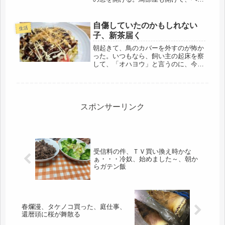
トボトルに入れた水を屋根に掛けてお
く。そうすると、かなり、涼しい風が
吹いてくるので。ヨウムは、その風の
自傷していたのかもしれない
生活
違いがわかるようで、窓を開ける時、
子、新茶届く
「...
朝起きて、鳥のカバーを外すのが怖か
った。いつもなら、飼い主の起床を察
して、「オハヨウ」と言うのに、今朝
は、静寂。えっ！びびって、カバーの
中をのぞくと、まだ寝ていた様子。矢
張り、疲れているんだな。嬉しいこと
に、今日は、少しゲージ内で動いてい
ま...
スポンサーリンク
受信料の件、ＴＶ買い換え時かな
ぁ・・・冷奴、始めました～、朝か
らガテン飯
春爛漫、タケノコ買った、庭仕事、
還暦頭に桜が舞散る