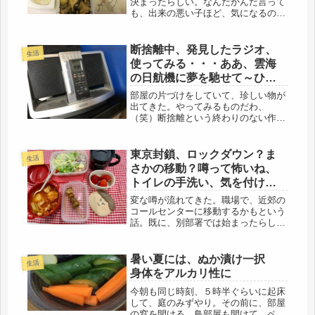
決まったらしい。なんだかんだ言って
も、出来の悪い子ほど、気になるのと
同じで、どうなるのだろう・・・大
阪、と、多少気になっていた（笑）こ
の年代、東京オリンピックも見ている
断捨離中、発見したラジオ、
生活
し、前回の万博、中学2年生で、学
使ってみる・・・ああ、雲海
校...
の日航機に夢を馳せて～ひと
りご飯はチキンカツ
部屋の片づけをしていて、珍しい物が
出てきた。やってみるものだわ、
（笑）断捨離という終わりのない作業
の中で、楽しい発見ー！もある
(^_^)/10年くらい前？ラジオを買って
たようだ。およそ８年ほど前から、本
東京封鎖、ロックダウン？ま
生活
棚や戸棚、押し入れ、クローゼット、
さかの移動？噂って怖いね、
詰め...
トイレの手洗い、気を付けて
ます。
変な噂が流れてきた。職場で、近郊の
コールセンターに移動するかもという
話。既に、別部署では始まったらしい
です。でも、全員でゾロゾロは無理だ
と思うけど・・。第一、通勤に無理が
ある。それなら、辞めるという人も出
暑い夏には、ぬか漬け一択
生活
てます。これって・・・東京封鎖、ロ
身体をアルカリ性に
ッ...
今朝も同じ時刻、５時半ぐらいに起床
して、庭のみずやり。その前に、部屋
の窓を開ける。鳥部屋も開けて、ペッ