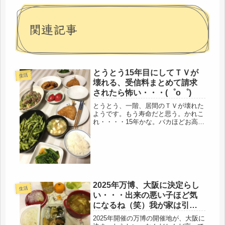
関連記事
とうとう15年目にしてＴＶが
生活
壊れる、受信料まとめて請求
されたら怖い・・・(゜o゜)
とうとう、一階、居間のＴＶが壊れた
ようです。もう寿命だと思う。かれこ
れ・・・・15年かな。バカほどお高い
値段で、見栄っ張りの夫が買ったＴＶ
でした。いろいろあった15年でした。
お疲れさまです！一抜けるわけ
ね・・・・ちょっとうらやましい
（笑）我...
2025年万博、大阪に決定らし
生活
い・・・出来の悪い子ほど気
になるね（笑）我が家は引っ
越し準備、真っ最中。
2025年開催の万博の開催地が、大阪に