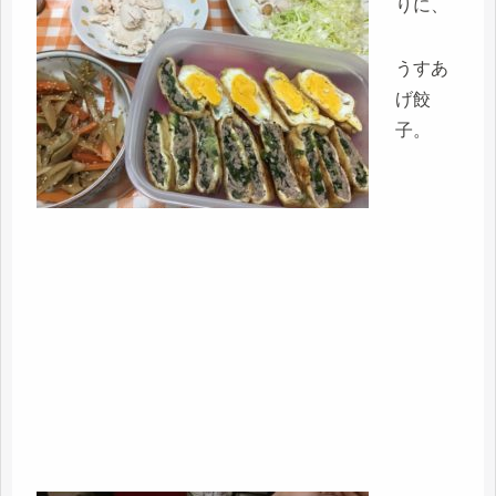
りに、
うすあ
げ餃
子。