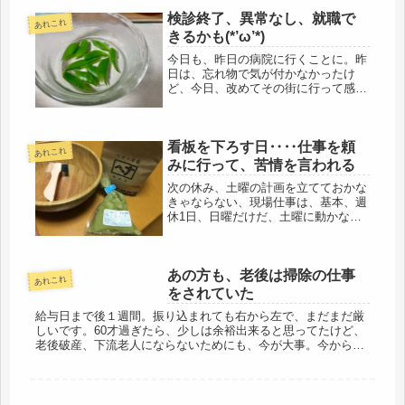
ト、３月に給料が入って、少し潤い、
検診終了、異常なし、就職で
４月も来週振込予定だ。ちょっと贅沢
あれこれ
して...
きるかも(*’ω’*)
今日も、昨日の病院に行くことに。昨
日は、忘れ物で気が付かなかったけ
ど、今日、改めてその街に行って感じ
た事。街にはエネルギー、色みたいな
ものが各々あると思った。その街は、
明らかに、「負のエネルギー」の街
看板を下ろす日‥‥仕事を頼
で、多分、駅前に大きな商業施設が出
あれこれ
来て、...
みに行って、苦情を言われる
次の休み、土曜の計画を立てておかな
きゃならない、現場仕事は、基本、週
休1日、日曜だけだ、土曜に動かなき
ゃ、また当分、進展はない。こうなる
と、六曜日も何もない、当たって砕け
ろだな‥‥o(｀ω´ )o立派な看板を掲げ
あの方も、老後は掃除の仕事
てはいないけど、それを下ろす...
あれこれ
をされていた
給与日まで後１週間。振り込まれても右から左で、まだまだ厳
しいです。60才過ぎたら、少しは余裕出来ると思ってたけど、
老後破産、下流老人にならないためにも、今が大事。今から10
年、せめて８年、あんまり変わんないけど、頑張りたいです。
昔の女優の、...