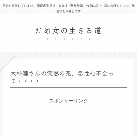
再婚を失敗してしまい、 家庭内別居後、６６才で塾年離婚、独身に戻り、親の介護をしつつ、年
金ひとり暮しです
だめ女の生きる道
大杉漣さんの突然の死、急性心不全っ
て・・・・
スポンサーリンク