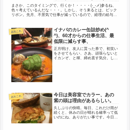
まさか、このタイミングで、行くか！・・・・(-_-メ)参るね、
色々考えているんだな・・・。しかし、そう来るとは、ビック
リポン。先月、不景気で仕事が減っているので、経理の給与、
と言っても毎月３万だけど、それをナシ、にするとか言い出し
たと思った...
イナバのカレー缶詰炒め(^
あれこれ
^)、60才からの仕事生活、最
低限に減らす事、
正月明け、友人に貰った券で、初笑い
をさせてもらい、さあ、頑張らないと
イカンぞ、と褌、締め直す気分。しか
し、休日に出かけると、心の疲れは消
えても、身体の疲れは残るようだ。昨
日は、洗濯だけ頑張る！と決めて、あ
とは放棄、ウツラウツラ寝て、夜中に
風...
今日は美容室でカラー、あの
あれこれ
紫の頭は理由があるらしい。
久しぶりの快晴。毎日、これだけ雨が
続くと、休みの日が晴れる確率って低
いのにね、ありがたい事です。今日は
ラグマットまで洗濯できました。掃
除・洗濯が済むと、今日は一大イベン