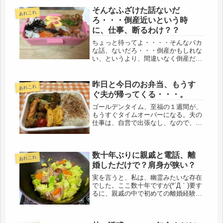
そんなふざけた話ないだ
あれこれ
ろ・・・倒産近いという時
に、仕事、断るわけ？？
ちょっと待ってよ・・・・そんなバカ
な話、ないだろ・・・倒産かもしれな
い、というより、間違いなく倒産だと
言ってるのに、何をふざけた話してい
るのか、呆れて物も言えない。(-"-)ゴ
ルフにかまけて、納期も守らず、仕事
昨日と今日のお弁当、もうす
あれこれ
を干された夫の代わりに動いて、...
ぐ夫が帰ってくる・・・。
ゴールデンタイム、至福の１週間が、
もうすぐタイムオーバーになる。夫の
仕事は、自営で出張なし、なので、唯
一、この年に一度の海外旅行だけが、
不仲な妻の楽しいひと時だった。イヤ
なら別れれば済む事で話は早い、とこ
数十年ぶりに親戚と電話、離
ろが60代に突入し、借金あり、貯金
あれこれ
な...
婚しただけで？肩身が狭い？
実を言うと、私は、幽霊みたいな存在
でした。ここ数十年ですが(*´Д｀)要す
るに、親戚の中で初めての離婚経験者
で、パイオニアです(;´Д｀)尚且つ、保
育園に1歳児を入れて働いた、これ
も、お初。そう言うのを、母は、言い