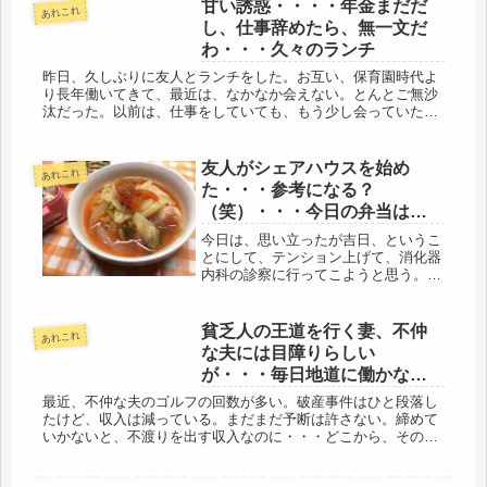
甘い誘惑・・・・年金まだだ
たくなかったようで、そこが...
あれこれ
し、仕事辞めたら、無一文だ
わ・・・久々のランチ
昨日、久しぶりに友人とランチをした。お互い、保育園時代よ
り長年働いてきて、最近は、なかなか会えない。とんとご無沙
汰だった。以前は、仕事をしていても、もう少し会っていた
が、最近は、帰宅して夕食を食べると…寝てしまう、同じだ。
とにかく、疲れる。...
友人がシェアハウスを始め
あれこれ
た・・・参考になる？
（笑）・・・今日の弁当はう
すアゲ餃子
今日は、思い立ったが吉日、というこ
とにして、テンション上げて、消化器
内科の診察に行ってこようと思う。だ
けど、まだグズグズしている。寒そう
だ・・・だけど、お日様は出てきた。
今回は、昨日一日出勤で、飛び飛びシ
貧乏人の王道を行く妻、不仲
あれこれ
フトで今日休み、まだ身体は動くの
な夫には目障りらしい
で、...
が・・・毎日地道に働かない
とね・・・コンビニランチで
最近、不仲な夫のゴルフの回数が多い。破産事件はひと段落し
楽する
たけど、収入は減っている。まだまだ予断は許さない。締めて
いかないと、不渡りを出す収入なのに・・・どこから、そのお
金を調達しているのだろう。自営の経理をしていると、零細企
業、お金の動きは...