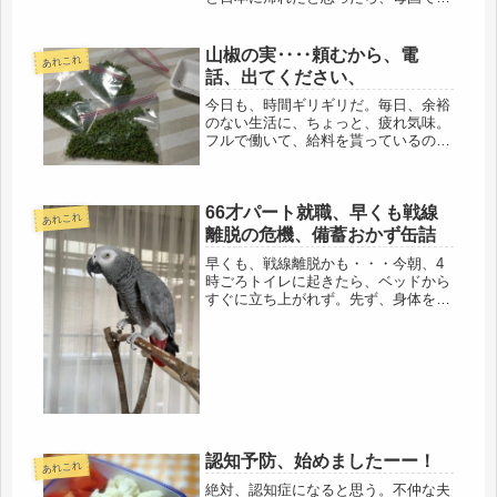
は、自己責任論で、針のむしろ、気の
毒な事だ。同時に、家族のコメント、
対応も注目され矢面に立たされる。な
山椒の実‥‥頼むから、電
あれこれ
んだかんだいっても、日本から身代金
話、出てください、
が支...
今日も、時間ギリギリだ。毎日、余裕
のない生活に、ちょっと、疲れ気味。
フルで働いて、給料を貰っているのだ
から、仕方ないけど、もう少し、時間
が欲しい、。週５日勤務が、４日な
ら‥‥無理な話しだろうけど、つい、
66才パート就職、早くも戦線
考えてしまう。バセドウでも、治療し
あれこれ
なが...
離脱の危機、備蓄おかず缶詰
早くも、戦線離脱かも・・・今朝、4
時ごろトイレに起きたら、ベッドから
すぐに立ち上がれず。先ず、身体を起
こすだけで一仕事。腰が本当に、ヤバ
イ。腰痛持ちの友人はいるが、初めて
その痛みが分かった。今なら、分かち
合えるね(´ﾟдﾟ｀)ベッドの縁に座...
認知予防、始めましたーー！
あれこれ
絶対、認知症になると思う。不仲な夫