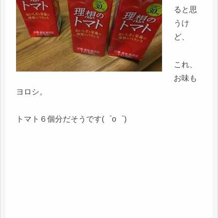
ると思
うけ
ど、
これ、
お味も
ヨロシ。
トマト６個分だそうです(゜o゜)