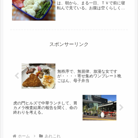
は、朝から、まる一日、ＴＶで前に寝
転んで見ている。お腹は空くらしく、
カップ麺と菓子パンは食べているよう
だ。世の中の男性って、皆、こんなも
の？じゃないと思うけどなぁ・・・。
ＴＶから一方的に送られてくる情報を
見...
スポンサーリンク
無秩序で、無規律、放漫な女です
が・・・・寄せ集めワンプレート晩
ごはん、母子弁当
虎の門ヒルズで中華ランチして、胃
カメラ検査結果の報告を聞く、命の
終わりを考える。
ホーム
あれこれ