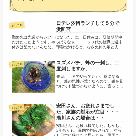
日テレ汐留ランチして５分で
あれこれ
浜離宮
勤め先は先週からシフトになった。土・日休みは、研修期間中
だけだったようです。やっぱりなぁ・・・５０代の就職に週末
休みは望めないんだな。日曜出かけると、なさぬ仲の娘と夫が
ずっと二人になり、娘がいやがるので、居るようにしてたけ
ど、もうそろそろい...
スズメバチ、蜂の一刺し、二
あれこれ
度刺しますか。
先日、ＴＶでやってたが、秋になる
と、蜂の気性が荒くなるので、巣を見
つけても近づかないように、言ってい
た。何はあろうか、我が家でも巣を作
っていた。キイロスズメバチだ。あ
の、お椀をひっくり返したような形。
安田さん、お疲れさまでし
それも、家と1mも離れていない物置
あれこれ
の壁に...
た、家族の対応が注目・・・
湯川さんの場合は・・
安田さん、お疲れ様でした。しかし、
3年余りも、異国で拘束されて、やっ
と日本に帰れたと思ったら、母国で