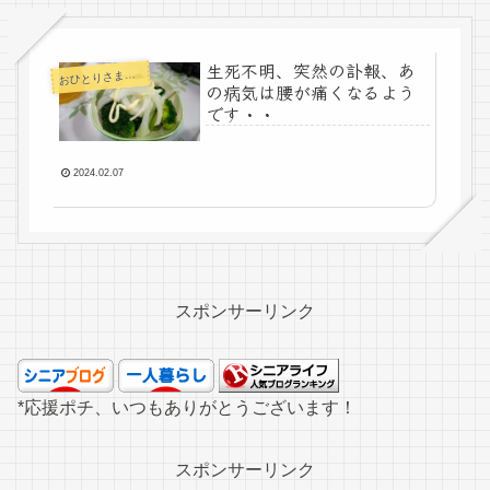
生死不明、突然の訃報、あ
お
ひとりさまの老後
の病気は腰が痛くなるよう
です・・
2024.02.07
スポンサーリンク
*応援ポチ、いつもありがとうございます！
スポンサーリンク