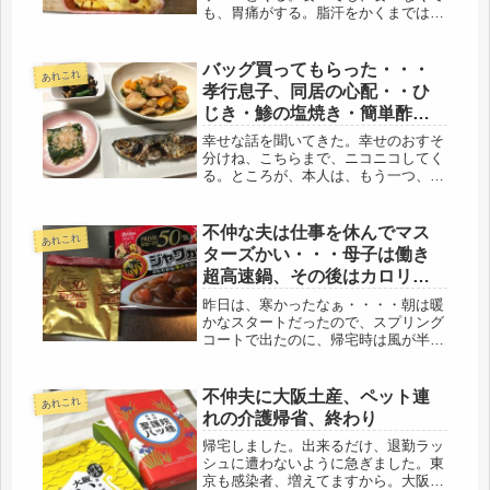
も、胃痛がする。脂汗をかくまではい
かないが、それでも痛い。空腹にはな
るものの、食べると、いつまでも胃に
残ってる感じ。こういう状態が・・・
バッグ買ってもらった・・・
あれこれ
かれこれ・・・二か月？一か月は経っ
孝行息子、同居の心配・・ひ
てる...
じき・鯵の塩焼き・簡単酢ソ
テー
幸せな話を聞いてきた。幸せのおすそ
分けね、こちらまで、ニコニコしてく
る。ところが、本人は、もう一つ、浮
かない顔だった。結局、雨で三浦半島
行きを、お粥の美味しいというお店で
ランチに変更した。会った時、いつも
不仲な夫は仕事を休んでマス
あれこれ
の・・・かれこれ・・７－８年？いつ
ターズかい・・・母子は働き
も...
超高速鍋、その後はカロリー
50％OFFカレー
昨日は、寒かったなぁ・・・・朝は暖
かなスタートだったので、スプリング
コートで出たのに、帰宅時は風が半端
じゃない、春の嵐だ。バス亭で30分待
ちには、雨も降ってくるし、情けなく
なってきた(-_-;)とにかく、家にたどり
不仲夫に大阪土産、ペット連
あれこれ
つくと、5分遅れで娘も帰宅...
れの介護帰省、終わり
帰宅しました。出来るだけ、退勤ラッ
シュに遭わないように急ぎました。東
京も感染者、増えてますから。大阪