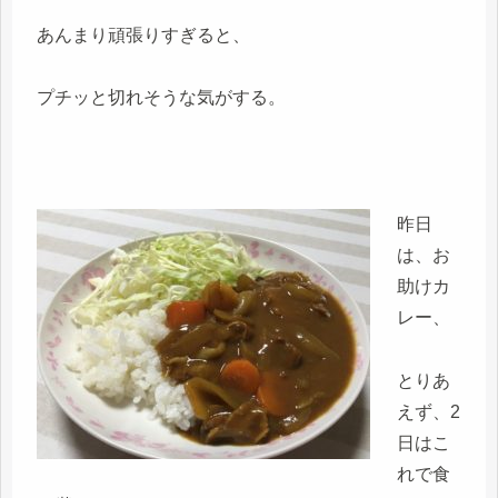
あんまり頑張りすぎると、
プチッと切れそうな気がする。
昨日
は、お
助けカ
レー、
とりあ
えず、2
日はこ
れで食