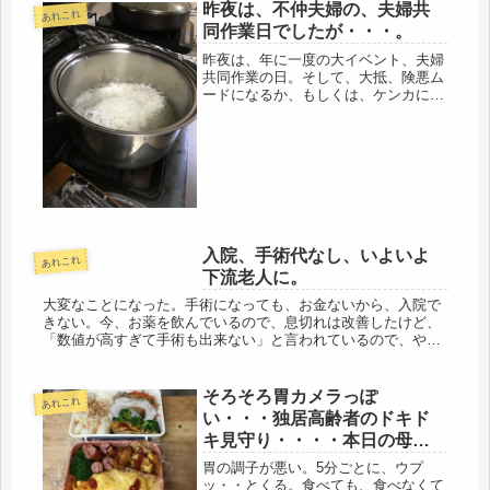
昨夜は、不仲夫婦の、夫婦共
あれこれ
同作業日でしたが・・・。
昨夜は、年に一度の大イベント、夫婦
共同作業の日。そして、大抵、険悪ム
ードになるか、もしくは、ケンカにな
る。自営の仕事で、下請けなので、年
に一度の報告書を作成するのだけど、
夫の手帳を確認しながら、１年分の書
類を作る。夫の書いた字は解読困難な
上...
入院、手術代なし、いよいよ
あれこれ
下流老人に。
大変なことになった。手術になっても、お金ないから、入院で
きない。今、お薬を飲んでいるので、息切れは改善したけど、
「数値が高すぎて手術も出来ない」と言われているので、やっ
ぱり、手術なのかな。４年か、５年前から、生活費がなくな
り、事務費だけの３...
そろそろ胃カメラっぽ
あれこれ
い・・・独居高齢者のドキド
キ見守り・・・・本日の母子
弁当はピカタ
胃の調子が悪い。5分ごとに、ウプ
ッ・・とくる。食べても、食べなくて