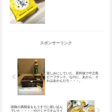
も、かなり多いので、新大阪では、マ
スクの紐を締めて、一瞬たりともマス
クを離さずに。でも、昨夜から、殆ど
食べてなかったので、新幹線弁当を購
入。...
スポンサーリンク
楽しみにしていた、新幹線で中之島
ビーフサンド、なのに、あかん、そ
れはあかんだろ・・・。
保険の満期金をもうすでに使い込ん
でいた・・・・やけくそでオムライ