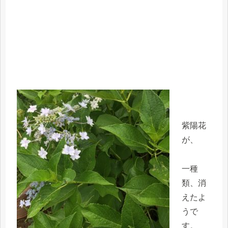
紫陽花
が、
一種
類、消
えたよ
うで
す。