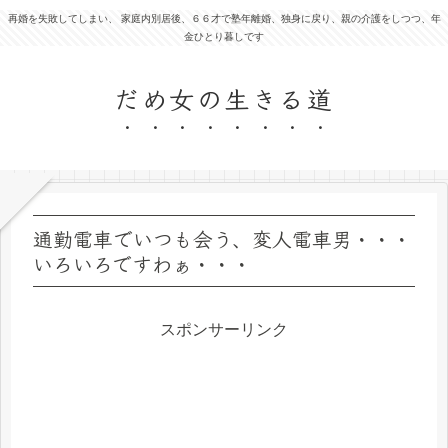
再婚を失敗してしまい、 家庭内別居後、６６才で塾年離婚、独身に戻り、親の介護をしつつ、年
金ひとり暮しです
だめ女の生きる道
通勤電車でいつも会う、変人電車男・・・
いろいろですわぁ・・・
スポンサーリンク