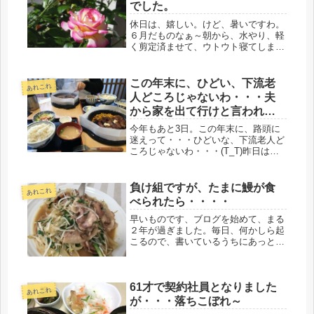
でした。
休日は、嬉しい。けど、暑いですわ。
６月だものなぁ～朝から、水やり、軽
く剪定済ませて、ウトウト寝てしま
い、慌ててゴミ出ししてきました。楽
しみにしていた帰省がなくなり、勤め
先への、休みの届け、さてどうしたも
この年末に、ひどい、下流老
あれこれ
のか、まだ有給もないぞ、と思ってい
人どころじゃないわ・・・夫
たけ...
から家を出て行けと言われ
る。
今年もあと3日。この年末に、路頭に
迷えって・・・ひどいな、下流老人ど
ころじゃないわ・・・(T_T)昨日は自
営の仕事、最終日。従業員の12月の給
与支給日で、28日〆の28日払いで、急
いで給与計算し、タカちゃんに給与を
負け組ですが、たまに鰻が食
あれこれ
渡す日だった。零細企業の自...
べられたら・・・・
早いものです、ブログを始めて、まる
２年が過ぎました。毎日、何かしら起
こるので、書いているうちにあっとい
う間に３年目に入ったという感じ。自
分でも意外だけど、続いています
(・。・)/当初は、50代のカテゴリーに
61才で契約社員となりました
居たけど、60才の誕生日と同時...
あれこれ
が・・・落ちこぼれ～