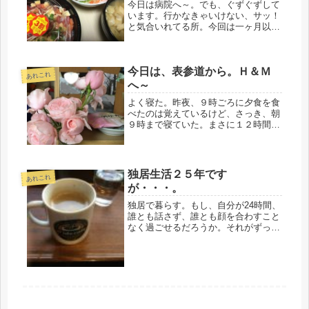
今日は病院へ～。でも、ぐずぐずして
います。行かなきゃいけない、サッ！
と気合いれてる所。今回は一ヶ月以上
空いてしまったので、絶対、行かなき
ゃいけない。いつまで通院するのだろ
う。治療を開始して、ちょうど半年。
今日は、表参道から。Ｈ＆Ｍ
まだ月いちのペースは変わりなし。薬
あれこれ
が...
へ～
よく寝た。昨夜、９時ごろに夕食を食
べたのは覚えているけど、さっき、朝
９時まで寝ていた。まさに１２時間、
半日だ。年寄りなのに、よく寝るな
ぁ・・（笑）今日はお弁当、朝ごはん
もパス。まあね、たまにはいいだろ
う。働きすぎてプッツンと切れたら終
独居生活２５年です
あれこれ
わりだ...
が・・・。
独居で暮らす。もし、自分が24時間、
誰とも話さず、誰とも顔を合わすこと
なく過ごせるだろうか。それがずっと
続くとなると・・・・きっと、数日で
モゾモゾして、だれかにメールをする
だろうし、電話をかけまくると思う。
どこか行こう、何か食べよう、から
始...