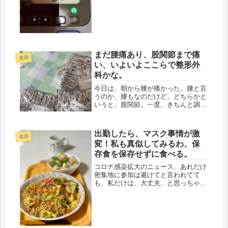
いる瀬戸際なので、もちょっとだけ下
がってくれたら・・・・嬉しい(''ω'')ノ
TVの内容は、測定前に、...
まだ腰痛あり、股関節まで痛
生活
い、いよいよここらで整形外
科かな。
今日は、朝から腰が痛かった。腰と言
うのか、腰もなのだけど、どちらかと
いうと、股関節。一度、きちんと調べ
てもらわないといけないと思う。今ま
で、腰痛も、膝も、どこも痛いところ
がなかったので、あぐらをかいていた
出勤したら、マスク事情が激
けど、この股関節から、腰痛は、イヤ
生活
変！私も真似してみるわ、保
な...
存食を保存せずに食べる。
コロナ感染拡大のニュース、あれだけ
密集地に参加は避けてと言われてて
も、私だけは、大丈夫、と思っちゃう
のかな。人数の増加を見るたびに、そ
ろそろ、この職場も・・・と、覚悟は
してるけど、まだ、大丈夫なようで
す。コールセンターなんて、密集どこ
ろの話...