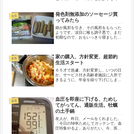
ら、付ける事に。補聴器の効果を一番
に感じたのは・・①TVのボリューム
が数段小さくしても、よく聴こえる。
発色剤無添加のソーセージ買
生活
昨日まで18ぐらいにしていたけど。
ってみたら
補...
娘が風邪を引き、その風邪をもらった
ようです。涙目に喉も調子悪で、まだ
初期なので、おもいっきり寝ました。
ちょっと盛り返したかな。しょうが湯
にお葱を入れて２杯、効いたのかも。
まだ仮契約中だし、研修が数日延長で
家の購入、方針変更、超節約
なので、まだ休めないぞ。３年間は職
生活
に...
生活スタート
６５才で急遽、方針変更し、いつの日
か、サービス付き高齢者施設に入所で
きるように、年金を繰り下げにしまし
た。今の年金では、預貯金がないので
入所のメドは立たず、64.5才で、親の
介護となり退職し、７０才定年まで働
血圧を即座に下げる、ためし
くつもりが、老後計画は大幅に変更...
生活
てがってん、通販生活。牡蠣
の土手鍋
友人が、昨日、メールをくれました。
「今日のNHKためしてガッテンで、血
圧特集やるよ」ありがたい。今、医者
に行き、薬を「飲もうかどうか迷って