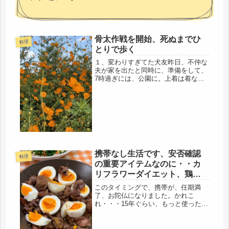
骨太作戦を開始、死ぬまでひ
料理
とりで歩く
１、変わりすぎてた犬友昨日、不仲な
夫が家を出たと同時に、準備をして、
7時過ぎには、公園に。上着は着ない
で、パンツもハーフにして、太陽を浴
びるスタイルで。とにかく、骨太作戦
です。久しぶりに、公園に行くと、死
んだ犬が子供の頃、毎朝一緒に散歩し
て...
携帯なし生活です、安否確認
料理
の重要アイテムなのに・・カ
リフラワーダイエット、鶏の
親子煮、
このタイミングで、携帯が、任期満
了、お陀仏になりました。かれこ
れ・・・15年ぐらい、もっと使った？
独居の母の携帯、前回帰省時に機種編
しようと言ったのに、また、今度と延
ばすから、言わんこっちゃない。年寄