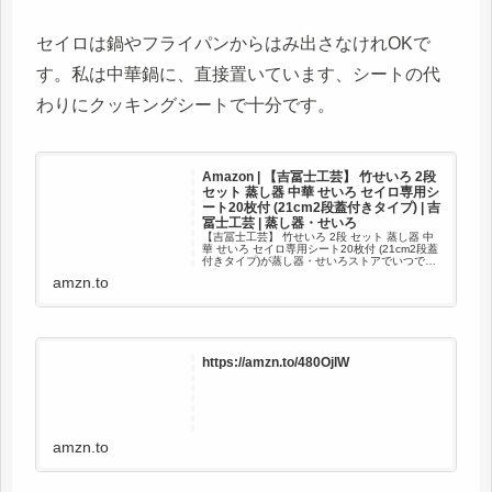
セイロは鍋やフライパンからはみ出さなけれOKで
す。私は中華鍋に、直接置いています、シートの代
わりにクッキングシートで十分です。
Amazon | 【吉冨士工芸】 竹せいろ 2段
セット 蒸し器 中華 せいろ セイロ専用シ
ート20枚付 (21cm2段蓋付きタイプ) | 吉
冨士工芸 | 蒸し器・せいろ
【吉冨士工芸】 竹せいろ 2段 セット 蒸し器 中
華 せいろ セイロ専用シート20枚付 (21cm2段蓋
付きタイプ)が蒸し器・せいろストアでいつでも
お買い得。当日お急ぎ便対象商品は、当日お届
amzn.to
け可能です。アマゾン配送商品は、通常配送無
料（一部...
https://amzn.to/480OjlW
amzn.to