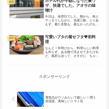
ホテル代が半額になった裏ワ
料理
購入した、ヘッジトリマーが心強い味
ザ、快適でした。アオサの味
方。...
噌汁
今日は、休憩日でした。朝から、鳥と
マッタリしながら、洗濯三昧、とりあ
えず、着た衣類も、着なかったのも、
全部洗濯。夕方、友人から電話で、今
日は、また友達とキタで会ってたらし
い。明日は、大阪を案内する日で、さ
可愛いブタの着せフタ💗初料
料理
て、どこを案内するかだけど、本人
理
は、...
なんと！年明けから、料理らしい料理
も作らず、ある物で済ませてきたけれ
ど、風邪も治って、さすがに、ちゃん
と食べたくなってきました（笑）家族
の帰省で忙しくしておられた日本のお
母さんも、やっと、仕事初めで、やれ
やれ、という所なのかもしれないで
す。...
スポンサーリンク
電気代がウソみたいで嬉しい！潤う
加湿器、美味しいトマト缶