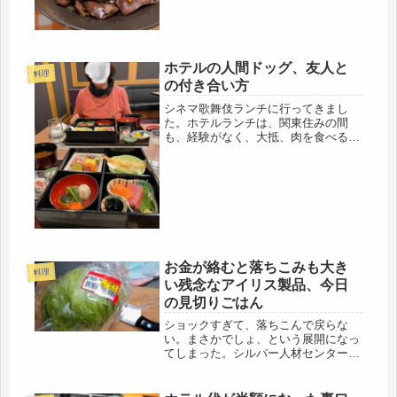
りの言う事、聞かなきゃよかったわ。
必需品...
ホテルの人間ドッグ、友人と
料理
の付き合い方
シネマ歌舞伎ランチに行ってきまし
た。ホテルランチは、関東住みの間
も、経験がなく、大抵、肉を食べる、
魚を食べるで、チョイスして行ってい
たので、OB会や同窓会、式関連は多
くてもランチは初めて。考えたら、こ
こ数年は、しまむらで普段着は買って
いても...
お金が絡むと落ちこみも大き
料理
い残念なアイリス製品、今日
の見切りごはん
ショックすぎて、落ちこんで戻らな
い。まさかでしょ、という展開になっ
てしまった。シルバー人材センターか
ら、植木の今年の予約が届いたので、
それまでに、費用を抑えるべく、自分
でできるところは剪定する計画。去年