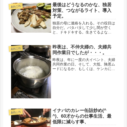
最後はどうなるのかな、独居
を整理していない。たまに、雑草を
あれこれ
引...
対策、つながるライト、導入
予定。
独居の母に連絡を入れる。その役目は
自分だ。バタバタして少し間が空く
と、ドキドキする。生きてるよな
ぁ・・・イヤな予感。大抵、その心配
をよそに、いつも通りの声が聞こえ、
ホッとする。それと言うのも、以前、
昨夜は、不仲夫婦の、夫婦共
あれこれ
見守りポットは却下されてしまった。
同作業日でしたが・・・。
そんな時...
昨夜は、年に一度の大イベント、夫婦
共同作業の日。そして、大抵、険悪ム
ードになるか、もしくは、ケンカにな
る。自営の仕事で、下請けなので、年
に一度の報告書を作成するのだけど、
夫の手帳を確認しながら、１年分の書
類を作る。夫の書いた字は解読困難な
上...
イナバのカレー缶詰炒め(^
あれこれ
^)、60才からの仕事生活、最
低限に減らす事、