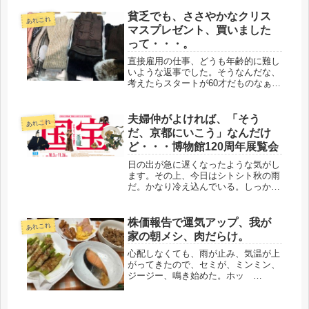
貧乏でも、ささやかなクリス
あれこれ
マスプレゼント、買いました
って・・・。
直接雇用の仕事、どうも年齢的に難し
いような返事でした。そうなんだな、
考えたらスタートが60才だものなぁ、
自分が雇用側なら、せめて50台半ばか
も。でも、ちょっと待て、高齢者補助
金付きだし・・・・ダメですか？よく
夫婦仲がよければ、「そう
あれこれ
働きますよ、お買い得です・・・。...
だ、京都にいこう」なんだけ
ど・・・博物館120周年展覧会
日の出が急に遅くなったような気がし
ます。その上、今日はシトシト秋の雨
だ。かなり冷え込んでいる。しっかり
着こんで行こう。通勤電車は、暑いの
だろうけど、こういう時に、風邪、引
いちゃうのだろうな。しかし、いい気
株価報告で運気アップ、我が
あれこれ
候になった。こういう時期に、旅行に
家の朝メシ、肉だらけ。
出...
心配しなくても、雨が止み、気温が上
がってきたので、セミが、ミンミン、
ジージー、鳴き始めた。ホッ
(*^_^*) よかった。庭の鉢物は、キリ
ンソウなど、勝手に寄せ植えになって
いるが、何年も鉢から出して、根っこ