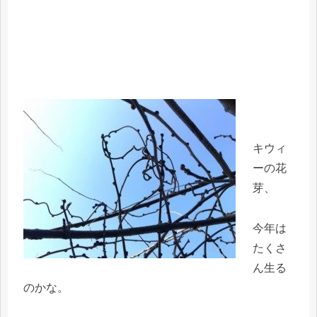
キウィ
ーの花
芽、
今年は
たくさ
ん生る
のかな。