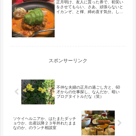
正月明け、友人に貰った券で、初笑い
をさせてもらい、さあ、頑張らないと
イカンぞ、と褌、締め直す気分。しか
し、休日に出かけると、心の疲れは消
えても、身体の疲れは残るようだ。昨
日は、洗濯だけ頑張る！と決めて、あ
とは放棄、ウツラウツラ寝て、夜中に
風...
スポンサーリンク
不仲な夫婦の正月の過ごし方と、60
才からの仕事探し、なんだか、暗い
ブログタイトルだな（笑）
ソケイヘルニアか、はたまたダッチ
ョウか、出産以降２３年外れたまま
なのか、のランチ相談室