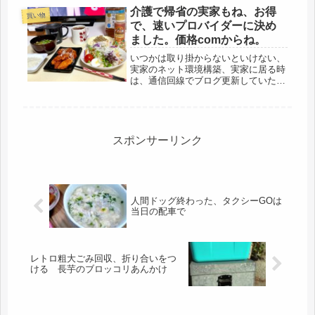
の事。先生の字を見るとホッとしまし
介護で帰省の実家もね、お得
買い物
た。先生は90才を過ぎてからスマホ
で、速いプロバイダーに決め
を...
ました。価格comからね。
いつかは取り掛からないといけない、
実家のネット環境構築、実家に居る時
は、通信回線でブログ更新していたけ
ど、調べ物も不便だし、母が寝た後
も、時間を持て余すので（ＴＶがあり
ません）そろそろ実家に拠点を移動し
ていく準備。実は、昨日も母から電話
があ...
スポンサーリンク
人間ドッグ終わった、タクシーGOは
当日の配車で
レトロ粗大ごみ回収、折り合いをつ
ける 長芋のブロッコリあんかけ