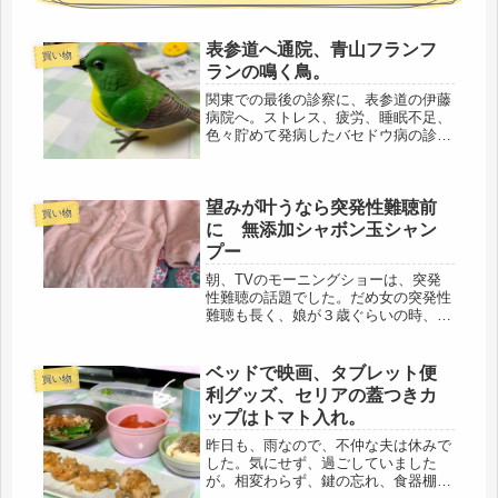
表参道へ通院、青山フランフ
買い物
ランの鳴く鳥。
関東での最後の診察に、表参道の伊藤
病院へ。ストレス、疲労、睡眠不足、
色々貯めて発病したバセドウ病の診察
だ。コロナ感染予防で、この2年は家
の近所のクリニックでお願いしていた
けど、甲状腺専門ではないのでやや不
望みが叶うなら突発性難聴前
安。伊藤病院なら、血液検査と同時に
買い物
診...
に 無添加シャボン玉シャン
プー
朝、TVのモーニングショーは、突発
性難聴の話題でした。だめ女の突発性
難聴も長く、娘が３歳ぐらいの時、ち
ょうど40歳時に、発病しました。今で
も、後悔しているのは、当時、フルタ
イム都内勤務で、子どもは保育園の延
ベッドで映画、タブレット便
買い物
長保育。朝、７時に送り、お迎えは
利グッズ、セリアの蓋つきカ
最...
ップはトマト入れ。
昨日も、雨なので、不仲な夫は休みで
した。気にせず、過ごしていました
が。相変わらず、鍵の忘れ、食器棚は