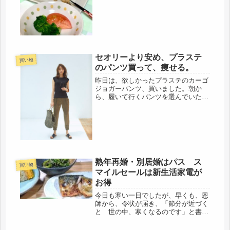
開けたままなので、貼り紙はしていま
す。あれだけ言っても忘れるって、変
ですが、ボーとして生きてるのでしょ
う。今日は、食器棚の貼り紙を一斉
に、は...
セオリーより安め、プラステ
買い物
のパンツ買って、痩せる。
昨日は、欲しかったプラステのカーゴ
ジョガーパンツ、買いました。朝か
ら、履いて行くパンツを選んでいた
ら・・・・なんと！退職後、わずか１
年で、ほとんど、履けなくなっていま
した。唖然・・(･ω･ﾉ)ﾉ！そんなに、
太った？ウソでしょ・・・・久しぶ
り...
熟年再婚・別居婚はパス ス
買い物
マイルセールは新生活家電が
お得
今日も寒い一日でしたが、早くも、恩
師から、令状が届き、「節分が近づく
と 世の中、寒くなるのです」と書い
てありました。そうですよね、寒い寒
いと言っても、零下でもないし、毎年