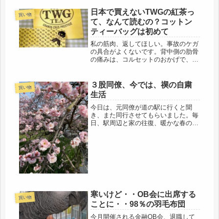
朝夕、冷え込んできたので、恒例、プ
チプチ対策。何しろ、古いボロ家なの
日本で買えないTWGの紅茶っ
買い物
で、隙間風が、ハンパない。まずは、
て、なんて読むの？コットン
洗...
ティーバッグは初めて
私の筋肉、返してほしい。事故のケガ
の具合がよくないです。背中側の肋骨
の痛みは、コルセットのおかげで、汗
疹はできたけど、かなり良いのだけ
ど・・腰が痛い。もともと、膝も腰
も、どこも痛み知らずできたの
３股同僚、今では、禊の自粛
買い物
に・・・引っ越しの際は連日重い荷物
生活
で痛かったけ...
今日は、元同僚が道の駅に行くと聞
き、また同行させてもらいました。毎
日、駅周辺と家の往復、暖かな春の陽
気に誘われ、ついでに、花の咲いてい
る処もリクエスト、ちょっとしたハイ
キングになりました。こういう開放的
な自然の中で、呼吸するって、いいも
のだ...
寒いけど・・OB会に出席する
買い物
ことに・・98％の羽毛布団
今月開催される金融OB会、退職して