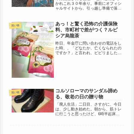
かれこれ３０年余り。事前にオフィシ
ャルサイトから、引っ越し準備で落ち
着かないので、欠席で連絡済。福岡支
店女子は、前日に大阪入りするので、
夜、飲みに行く事にしていました。
あっ！と驚く恐怖の介護保険
買い物
「ベッド買っちゃったの？」「私は、
料、市町村で差がつく？ルピ
真央...
シア烏龍茶
昨日、年金庁に問い合わせの電話をし
た時、、「どなたか、亡くなられたの
ですか？」と言われ、ビビリました。
どうかと思いますよ、このコロナ禍
に・・・・。正社員じゃないようだけ
ど、何を聞いても、即答なし。その
上、「うん、うん、」と相
槌・・・・・いい...
コルソローマのサンダル諦め
買い物
る、敬老の日の贈り物
「廃人生活」二日目、さすがに、今日
は、少し動き始めた。朝から、筋トレ
に行こうと思ったけど、6時半起床
で、水やり、洗濯、鳥の世話、朝食を
終えるのが、8時台。窓の外を見る
と、もうカンカン照り状態。異常な日
差し、砂漠並みの乾燥度、こりゃ、危