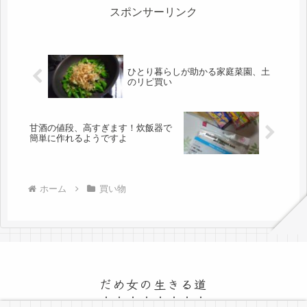
険。そ...
スポンサーリンク
ひとり暮らしが助かる家庭菜園、土
のリピ買い
甘酒の値段、高すぎます！炊飯器で
簡単に作れるようですよ
ホーム
買い物
だめ女の生きる道