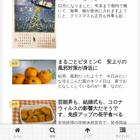
12月になりました。年末まで都内で働
いて、無事、娘が産休に入れますよう
にと、クリスマスも正月も何事も起こ
りませんように・・・と思っていた
ら、オミクロンの感染者が日本にも。
もう祈るしかできない。もちろん、子
ども家族も、気絶しそうなぐらい危険
な...
まるごとビタミンC 安上りの
料理
風邪対策が身近に
結局、風邪だったようで、今日みたい
な冷えこんだ風のキツイ日は、家でお
となしくしているのが一番、なのだけ
ど・・・「じゃあ、代わりにお願い
ね、」はひとり暮らしには通用しな
い。まずは、風邪対応の食事の買い出
芸能界も、結婚式も、コロナ
料理
し。そして、身体を鍛えるのも、結局
ウィルスの影響大だそうで
は、己...
す、免疫アップの長芋食べる
安倍総理の学校休校宣言で、賛否両論
が出てますね。いきなりでしたから。
まあ、事前に各省庁を通して、ああし
ホーム
検索
トップ
サイドバー
て、こうして・・・だと、期を逃すと