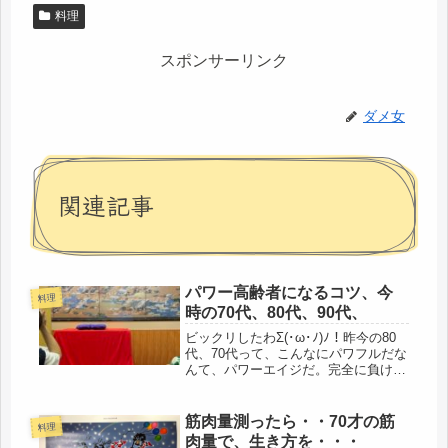
料理
スポンサーリンク
ダメ女
関連記事
パワー高齢者になるコツ、今
料理
時の70代、80代、90代、
ビックリしたわΣ(･ω･ﾉ)ﾉ！昨今の80
代、70代って、こんなにパワフルだな
んて、パワーエイジだ。完全に負けて
ました（;´д｀）ギリギリまで何を着
て行こうかと迷っていました。とりあ
えず、腹巻が目立たない恰好で。今日
筋肉量測ったら・・70才の筋
料理
は、６０年来の恩師とデー...
肉量で、生き方を・・・