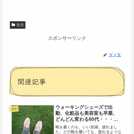
生活
スポンサーリンク
ダメ女
関連記事
ウォーキングシューズで出
生活
勤、化粧品も美容室も卒業、
どんどん変わる60代・・・コ
ンビニレジで凍りつく
靴を履くのも、いい加減、疲れまし
た。どの靴を履いても、疲れるような