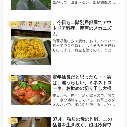
気がして、決まらない。出勤間際の超
バタバタの玄関で、アレでもな
い・・・・・コレでもない・・・・・
とうとう今日は、ウォーキングデビュ
ーとなりました。新しい靴でもなく、
、今日も二階別居部屋でアウ
生活
休日に駅の...
トドア料理、産声のメカニズ
ム
備蓄収集に少々疲れ、あり。ペーパー
持ってウロウロも、もうそろそろ終わ
りにしよう。お金も使うので。まとめ
て入金された今年1年分の生命保険会
社の個人年金、大事に残しておかない
とね、とんでもないことになる。どう
か、もらいきるまでの10年間、貨幣
価...
定年延長だと思ったら・・実
生活
は、違うらしい、ミネストロ
ーネ、お勧めの切り干し大根
昨日から、度々、足が攣るので、慌て
て、水分補給をしている。お茶じゃダ
メみたいで、水に切り替える。バセド
ウの影響で、筋肉、減ってるのか
も・・・。でも、数年前の、全身攣
る、という恐ろしい事にはなってない
87才、独居の母の作戦、この
生活
ので、余裕です(=ﾟωﾟ)ﾉ寒いしね、縮
猛暑を生き抜く、娘は冷房ワ