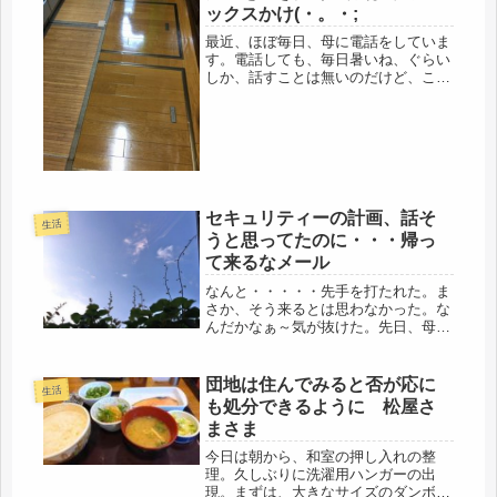
こ...
ックスかけ(・。・;
最近、ほぼ毎日、母に電話をしていま
す。電話しても、毎日暑いね、ぐらい
しか、話すことは無いのだけど、この
猛暑に、90才前の高齢独居、何がある
か分からない、さすがに、心配になっ
てくる。買い物はどうしているのかと
聞くと、近隣のお店は高齢者が多く
な...
セキュリティーの計画、話そ
生活
うと思ってたのに・・・帰っ
て来るなメール
なんと・・・・・先手を打たれた。ま
さか、そう来るとは思わなかった。な
んだかなぁ～気が抜けた。先日、母に
実家に帰る話をしたが、一晩考えたら
しい。この暑い夏に、わざわざ娘が帰
って来る・・・きっと何かある。あ
団地は住んでみると否が応に
生活
あ、そうだ、会社のＯＢ会で、前にも
も処分できるように 松屋さ
この...
まさま
今日は朝から、和室の押し入れの整
理。久しぶりに洗濯用ハンガーの出
現。まずは、大きなサイズのダンボー