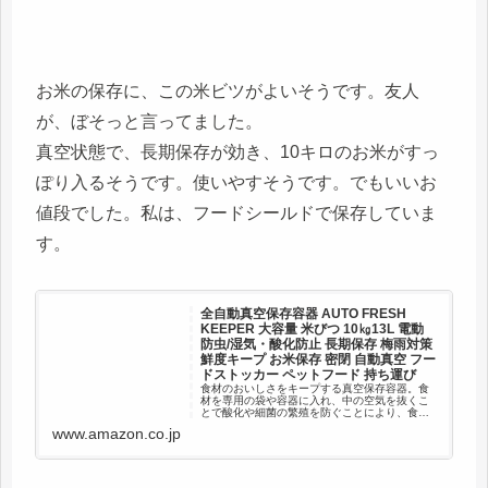
お米の保存に、この米ビツがよいそうです。友人
が、ぼそっと言ってました。
真空状態で、長期保存が効き、10キロのお米がすっ
ぽり入るそうです。使いやすそうです。でもいいお
値段でした。私は、フードシールドで保存していま
す。
全自動真空保存容器 AUTO FRESH
KEEPER 大容量 米びつ 10㎏13L 電動
防虫/湿気・酸化防止 長期保存 梅雨対策
鮮度キープ お米保存 密閉 自動真空 フー
ドストッカー ペットフード 持ち運び
食材のおいしさをキープする真空保存容器。食
材を専用の袋や容器に入れ、中の空気を抜くこ
とで酸化や細菌の繁殖を防ぐことにより、食材
の風味、栄養価、そして色や香りを極力失うこ
www.amazon.co.jp
となく長期間保存します。 主に、お米やドッグ
フードの保存に最適です。 ジ...