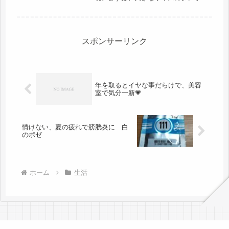
ルから中身を減らして、小ダンボール
に。その繰り返しをしながら、和室は
かなり有効底面積が増えました。問題
は、天袋には思い荷物を持ちあげられ
ないと...
スポンサーリンク
年を取るとイヤな事だらけで、美容
室で気分一新💗
情けない、夏の疲れで膀胱炎に 白
のポゼ
ホーム
生活