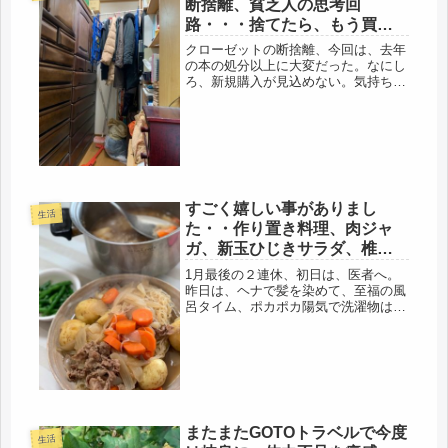
断捨離、貧乏人の思考回
まも...
路・・・捨てたら、もう買え
ない（笑）ボロは掃除に再利
クローゼットの断捨離、今回は、去年
用かな
の本の処分以上に大変だった。なにし
ろ、新規購入が見込めない。気持ちよ
く処分したいところなんだけど・・・
捨てたら、もう買えないわけで、意味
もなく、残っている。Ｔシャツやブラ
ウスは、数年、袖を通さないと、ボロ
に...
すごく嬉しい事がありまし
生活
た・・作り置き料理、肉ジャ
ガ、新玉ひじきサラダ、椎茸
肉詰め
1月最後の２連休、初日は、医者へ。
昨日は、ヘナで髪を染めて、至福の風
呂タイム、ポカポカ陽気で洗濯物は、
たくさんできたし、今日からの3勤務
に備えて、料理を作り置き。アキレス
友人にも、送りました。娘も一人暮ら
しになり、私もほぼ、家庭内別居で、
お...
またまたGOTOトラベルで今度
生活