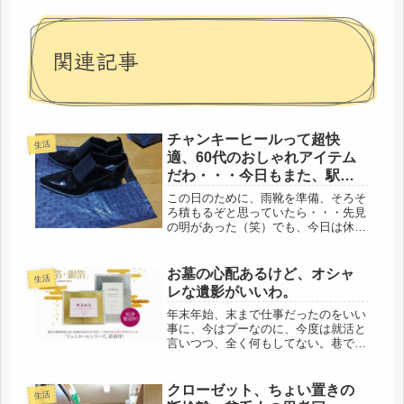
関連記事
チャンキーヒールって超快
生活
適、60代のおしゃれアイテム
だわ・・・今日もまた、駅ソ
バに温まる。
この日のために、雨靴を準備、そろそ
ろ積もるぞと思っていたら・・・先見
の明があった（笑）でも、今日は休み
でした＾＾今日、出勤の人は遅延とか
で、大変だろうな。お疲れ様です。今
年の冬は、一足、チャンキーヒールの
お墓の心配あるけど、オシャ
生活
靴を購入。これが、超快適。チャンキ
レな遺影がいいわ。
ー...
年末年始、末まで仕事だったのをいい
事に、今はプーなのに、今度は就活と
言いつつ、全く何もしてない。巷で
は、家の大掃除も済ませ、お供えのお
花を持っている人も、見かけたので、
今から、お墓の掃除にも行かれるよう
クローゼット、ちょい置きの
生活
で、墓石も綺麗に掃除して、ご先祖さ