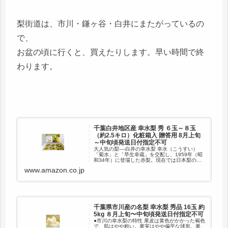
梨街道は、市川・鎌ヶ谷・白井にまたがっているの
で、
お盆の頃に行くと、買えたりします。早い時間で終
わります。
千葉白井地区産 幸水梨 秀 ６玉～８玉
（約2.5キロ）化粧箱入 贈答用 8月上旬
～中旬頃発送日付指定不可
大人気の梨----白井の幸水梨 幸水（こうすい）
「菊水」と「早生幸蔵」を交配し、1959年（昭
和34年）に登場した赤梨。現在では日本梨の約
40％を占める代表的な品種です。 【大自然の恵
www.amazon.co.jp
み】 白井の台地は関東ローム層という火山灰土
壌で、水は...
千葉県市川産の名梨 幸水梨 秀品 16玉 約
5kg ８月上旬〜中旬頃発送日付指定不可
●市川の幸水梨の特性 果皮は黄色がかかった褐色
で、肌はやや粗い。果実はやや偏平な球形。果