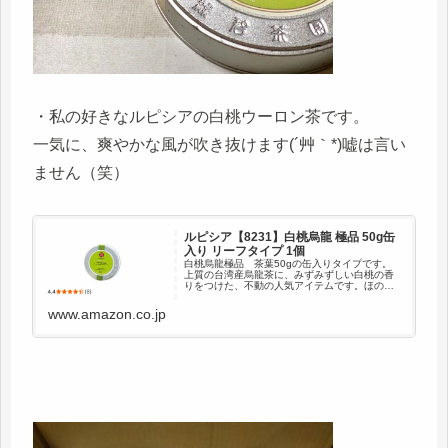
・私の好きなルピシアの白桃ウーロン茶です。
一気に、爽やかな風が吹き抜けます(´艸｀*)嘘は言い
ません（笑）
ルピシア【8231】白桃烏龍 極品 50g缶
入り リーフタイプ 1個
白桃烏龍極品 茶葉50gの缶入りタイプです。
上質の台湾産烏龍茶に、みずみずしい白桃の香
りをつけた、不動の人気アイテムです。ほのか
な甘みが、烏龍茶本来のさわやかな味わいを引
き立てます。 文山包種の香りと、白桃のみずみ
www.amazon.co.jp
ずしい香りが出逢ったとき...