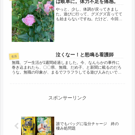
は岐阜に。体力不足を痛感。
やっと、少し、体調が戻ってきまし
た。遊びに行って、グズグズ言ってて
も始まらないですね。だけど、今回の
旅行は、久しぶりだったけど、同行の
友人は、気をつかわない長年の友人だ
し、こんなに疲れるのが腑に落ちな
い。今日、地元の同期に話していた
ら、「そ...
泣くなー！と怒鳴る看護師
生活
無職、プー生活が1週間経過しました。今、なんらかの事件に
巻き込まれたら、〇〇県、無職、だめ子、と新聞に載るのだろ
うな。無職の印象が、まるでフラフラしてる遊び人みたいで、
今一つ納得いかないけど、辞めちゃったんだから仕方ないです
が。考えたら、戸...
スポンサーリンク
誰でもバッグに塩分チャージ 終の
棲み処問題