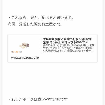
・これなら、娘も、食べると思います。
次回、帰省した際のお土産かな。
手延素麺 揖保乃糸 縒つむぎ 50g×12束
紫帯 そうめん 木箱 ギフト/MG-20N/
揖保乃糸縒つむぎは国産小麦100％使用した素麺
です。やや細く、もちもちした食感と小麦本来
の風味が味わえます。 厳選した小麦と赤穂の塩
を原料に、およそ600年受け継がれる伝統の手延
製法で、11工程2昼夜をかけ何回も熟成を重ねな
www.amazon.co.jp
がら、職人の手作...
・わしたポークは食べやすい味です