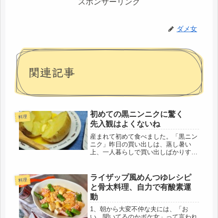
スポンサーリンク
ダメ女
関連記事
初めての黒ニンニクに驚く
料理
先入観はよくないね
産まれて初めて食べました。「黒ニン
ニク」昨日の買い出しは、蒸し暑い
上、一人暮らしで買い出しばかりする
のも如何なものかと思い、買い出しは
止めました。小さなスーパーは、その
日の特価の野菜が並ぶのでチェックす
ライザップ風めんつゆレシピ
料理
るようにしています。昨日は、特に食
と骨太料理、自力で有酸素運
べた...
動
1、朝から大変不仲な夫には、「お
い、聞いてるのかボケ女」って言われ