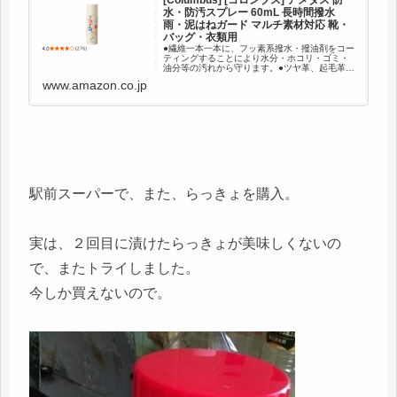
[Columbus] [コロンブス] アメダス 防
水・防汚スプレー 60mL 長時間撥水
雨・泥はねガード マルチ素材対応 靴・
バッグ・衣類用
●繊維一本一本に、フッ素系撥水・撥油剤をコー
ティングすることにより水分・ホコリ・ゴミ・
油分等の汚れから守ります。●ツヤ革、起毛革等
の天然皮革靴やその他の革製品、布地、人工皮
www.amazon.co.jp
革にも使えます。●残ガス排出機構付き。【防水
スプレーの安全性につきま...
駅前スーパーで、また、らっきょを購入。
実は、２回目に漬けたらっきょが美味しくないの
で、またトライしました。
今しか買えないので。