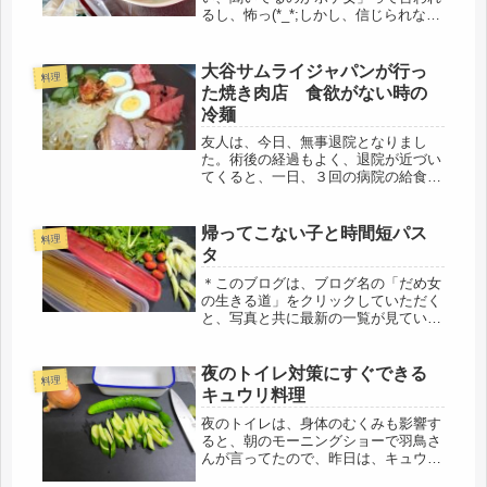
るし、怖っ(*_*;しかし、信じられない
ひどい言葉ですね、夫の地元はこんな
感じ・・・・私も同じ県民だけど・・
そして、母に現金書留で送金した連絡
大谷サムライジャパンが行っ
料理
をしていたら、「キャッ、怖いわぁ...
た焼き肉店 食欲がない時の
冷麺
友人は、今日、無事退院となりまし
た。術後の経過もよく、退院が近づい
てくると、一日、３回の病院の給食が
名残惜しいようで、退院すると、また
自炊が始まるので、後、何回、と数え
ていました。消化器系の病気ではなか
帰ってこない子と時間短パス
料理
ったので、食事は、普通食。３食付き
タ
は嬉...
＊このブログは、ブログ名の「だめ女
の生きる道」をクリックしていただく
と、写真と共に最新の一覧が見ていた
だけます＊エアコンの効いた部屋の
中、グダグダ過ごした一日。考える事
と言えば、矢張り、子どもの事にな
夜のトイレ対策にすぐできる
料理
る。そういえば、かれこれ、1年近く
キュウリ料理
電話で...
夜のトイレは、身体のむくみも影響す
ると、朝のモーニングショーで羽鳥さ
んが言ってたので、昨日は、キュウリ
の日した。先日、キュウリが食べたく