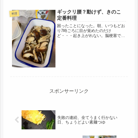
なり、ちょうど買ったところだったの
でタイミングが良かった。身体のむく
ギックリ腰？動けず、きのこ
みが寝ている間に尿となるので、むく
料理
み...
定番料理
困ったことになった。朝、いつもどお
り7時ごろに目が覚めたのだけ
ど・・・起き上がれない。脳梗塞では
なく、脳出血でもない。意識はある。
腰が、全くアカンのである。これがギ
ックリゴシなるものか定かではないけ
ど。多分、重い荷物を持ち上げたりし
たので、...
スポンサーリンク
失敗の連続、全てうまく行かない
日、ちょうどよい素麺つゆ