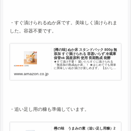
・すぐ漬けられるぬか床です。美味しく漬けられま
した。容器不要です。
[樽の味] ぬか床 スタンドパック 800g 無
添加 すぐ漬けられる 容器いらず 冷蔵庫
保管ok 国産原料 使用 長期熟成 発酵
★すて漬け不要！ 届いたらすぐに漬けられる
「無添加の熟成ぬか床」！ ★はじめてでも簡単
に美味しいぬか漬けが楽しめます。 【おいしく
手軽に！漬けかた】 パックをあけて、ぬか床に
www.amazon.co.jp
野菜をつけるだけ！ ※冷蔵庫なら5日に1回のか
き混ぜでOKです。 ...
・追い足し用の糠も準備しています。
樽の味 うまみの素（追い足し用糠）2