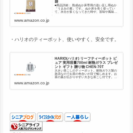
袋
■商品詳細： 熟成ぬか床専用の追い足し用ぬか
「うまみの素」です。 ぬか床を長く使ってい
て、水分が多くなってきた時や、旨味や風味が
少なくなってきた時に使える追い足し用の米糠
です。 ぬか漬け専門の漬けもん屋が今までぬか
www.amazon.co.jp
漬けをつくる際に使用してい...
・ハリオのティーポット、使いやすく、安全です。
HARIO(ハリオ) リーフティーポット ピ
ュア 実用容量700ml 耐熱ガラス プレゼ
ント ギフト 贈り物 CHEN-70T
大きい茶こしのティーポット。耐熱ガラス製の
急須なのでお茶の色合いが目で愉しめます。お
茶の葉が広がりやすい大きな茶こし付です。フ
タのツマミは持ちやすい丸形状です。茶漉しを
www.amazon.co.jp
外せば電子レンジＯＫ。