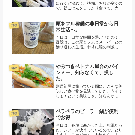
に行くと決めて、準備。お腹が空くの
で、朝ごはんをしっかり食べて、大阪
のお昼は30度近いけど、朝夕はめっき
り涼しくなったので、夏の間は、化粧
水に下地クリーム兼日焼け止めだけを
頭をフル稼働の非日常から日
料理
塗っていたけど、今日から、乳液も
常生活へ。
塗...
昨日は非日常な時間を過ごせたので、
普段は、この家とジムとスーパーとの
繰り返しの生活。非常に脳の刺激にな
ったと思う。友人はお店の常連さんで
も、私は初訪問。初対面の人と話すと
いう事も、生きている以上、楽しい出
やみつきベトナム屋台のバイ
会いだし、臆病になっていたら、閉じ
料理
こ...
ンミー、知らなくて、損し
た。
別居部屋に籠っている間に、こんな美
味しい食べ物を見逃していた。うそで
しょ！という美味しさ。知らんかった
わー、人生損した。というのも、土曜
日、肥後橋から梅田スカイビルに移動
した時の事。「ワンワールドフェステ
ペラペラのピーラー鍋が便利
料理
ィバル」は何フロアにもあり、たくさ
でお得
ん...
今日は、各段に寒かった上、強風だっ
た。シフトが決まっているので、とり
あえず、スーパーへ。今日から、中に