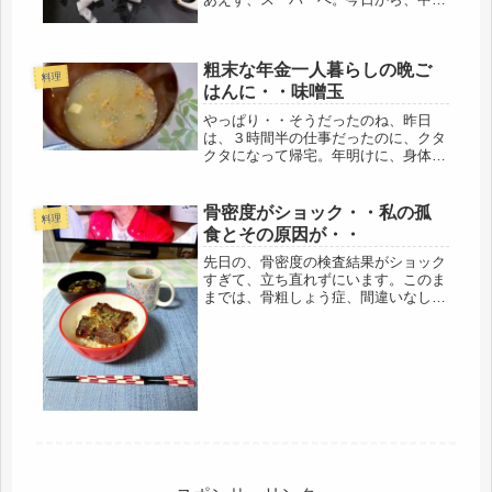
入り仕事をしました。先輩ママさんた
ちは、皆優しく、ほんわかムード。退
職をするにしても、繁忙期なので、自
粗末な年金一人暮らしの晩ご
分のできる事なら、役にたとうと言う
料理
考...
はんに・・味噌玉
やっぱり・・そうだったのね、昨日
は、３時間半の仕事だったのに、クタ
クタになって帰宅。年明けに、身体が
ついて行ってないのだろうと思ってい
たら・・・・昨日は、子ども達の始業
式で、早くから帰宅するまで、うじゃ
骨密度がショック・・私の孤
料理
うじゃやってきて、もう冬休みの宿題
食とその原因が・・
は終...
先日の、骨密度の検査結果がショック
すぎて、立ち直れずにいます。このま
までは、骨粗しょう症、間違いなし、
前回は、腰の骨で調べたけど、今回
は、手首の少し上の部分、過去の結果
では、毎回、骨年齢は世代を超えるぐ
らい、若かったので、これだけが、自
慢で...