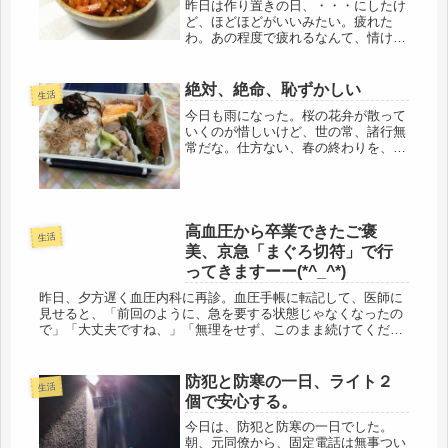
昨日は作り置きの日、・・・にしたけ
ど、ほどほどがいいみたい。疲れた
わ。あの程度で疲れるなんて、情けな
い。休日だったのに、また寝落ちして
いた。どこか悪いんじゃなかろう
か・・・フフフ、考えたら、色々あ
絶対、絶命、恥ずかしい
生活
る。でも、それを言っちゃ、お終いだ
今日も雨になった。桜の花弁が散って
ろ。命に別...
いくのが惜しいけど、世の常、諸行無
常だな。仕方ない、春の終わりを、い
かにとやせん、泉岳寺、混みそうなの
で、命日に行った事ないけど、たまに
は、行ってみようかなと思う。桜が散
ると、次はハナミズキ。、今年も、う
す...
高血圧から卒業できたご褒
生活
美、京急「まぐろ切符」で行
ってきますーー(*^_^*)
昨日、夕方遅く血圧内科に再診。血圧手帳に転記して、医師に
見せると、「前回のように、急を要する状態じゃなくなったの
で」「大丈夫ですね、」「無理をせず、このまま続けてくださ
い」心配していた降圧剤も、再診も全てパスできた。はぁ～よ
かった・・・(-...
防犯と防寒の一日、ライト２
生活
個で安心する。
今日は、防犯と防寒の一日でした。
朝、元同僚から、固定電話は無事つい