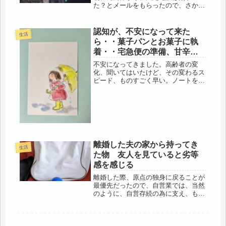
た？とメールをもらったので、さかさ
ず、付いて子機も問題なしだけど、ホ
ームセンターに行かなきゃいけないと
お願いし、全然、固定電話とは関係な
認知が、不安になって来た
生活
いけど・・ユニバの友に指摘されて、
ら・・菓子パンとお菓子に執
家の...
着・・宅急便の準備、甘辛し
しとう完食。
不安になってきました。高齢者の変
化、聞いてはいたけど、その変わるス
ピード、ものすごく早い。ノートを見
たら、まだ、一ヶ月ほどの話じゃない
か・・・。最近、聞いていると、話が
妙だな、変過ぎるわ・・・という事が
多く、今回の実家帰り、よっぽどシッ
カリ...
離婚した夫の家から持ってき
生活
た物 友人を見ていると劣等
感を感じる
離婚した際、原点の独身に戻ることが
最優先だったので、自営業では、当然
のように、自営存続の為に支え、もう
廃業という段階で、消費税増税で発注
が増えたことで、救われ、今に至るの
ですが。現在はどういう状態かは、分
かりませんが。不仲夫は、対策を練ろ