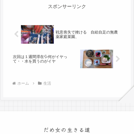
う...
スポンサーリンク
戦意喪失で挫ける 自給自足の無農
薬家庭菜園、
次回は１週間滞在💦何がイヤっ
て・・水を買うのがイヤ
ホーム
生活
だめ女の生きる道