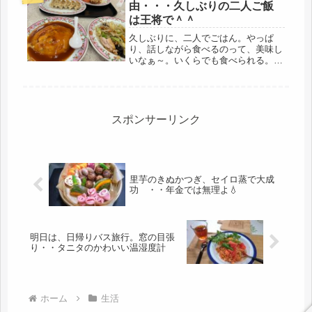
由・・・久しぶりの二人ご飯
は王将で＾＾
久しぶりに、二人でごはん。やっぱ
り、話しながら食べるのって、美味し
いなぁ～。いくらでも食べられる。話
していると、スッスッと、胃に収まる
のだから不思議（笑）料理の値段は関
係なし、どんな安価なものでも、一緒
に食べられるひと時、生き返りまし
た。（...
スポンサーリンク
里芋のきぬかつぎ、セイロ蒸で大成
功 ・・年金では無理よ💧
明日は、日帰りバス旅行。窓の目張
り・・タニタのかわいい温湿度計
ホーム
生活