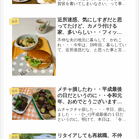
賀状を書いてしまいなさい、って事だ
な。今日、一気にやってしまおう。昨
日、職場で、年賀状、もう書いた？と
いう話が出た、「今年から止めた」
近所迷惑、気にしすぎだと思
生活
「今年からメールにした」「親戚関係
ってたけど、カメラ付ける
とか...
家、多いらしい・・フィッシ
ュバーガーで乗り切る
不仲な夫の地元に暮らして、かれこ
れ・・・今年は、19年目。暮らしてい
て、近所迷惑だな、と思った事と言え
ば、出したゴミを私設検査するバアサ
ンぐらいです。そのゴミ当番を始める
に際して、数人で我が家に来られ、
超、怖かったですが、無理やり、ロー
テー...
メチャ損したわ・・平成最後
生活
の日だというのに・・令和元
年、おめでとうございます、
さあ仕事です。
ムチャクチャ損した・・・半日、損し
ました・・・(>_<)平成最後の１日だ
というのに。明けて、本日は、「令
和」元年の記念すべき１日目です。と
言っても、含蓄のある気の利いた事を
書けるわけでもなく、講釈じみたブロ
リタイアしても再就職、不仲
生活