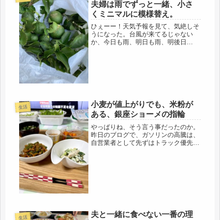
グなど、自分でも読む気にもならな
夫婦は雨でずっと一緒、小さ
い...
くミニマルに模様替え。
ひぇーー！天気予報を見て、気絶しそ
うになった。台風が来てるじゃない
か、今日も雨、明日も雨、明後日
も・・・雨マーク。意気消沈、どころ
じゃないわ。4連休に続いての雨です
から・・。1週間、この小さな家で、
不仲な夫と一緒です。早めに実家に帰
省したい...
小麦が値上がりでも、米粉が
生活
ある、銀座ショーメの指輪
やっぱりね、そう言う事だったのか。
昨日のブログで、ガソリンの高騰は、
自営業者として先ずはトラック優先、
ゴルフを減らせばなんとかなる、と思
ったけど、今朝起きると、不仲夫は、
ゴルフに早朝から出かけて、もぬけの
殻、まだ3回目のワクチンもまだなの
に...
夫と一緒に食べない一番の理
生活