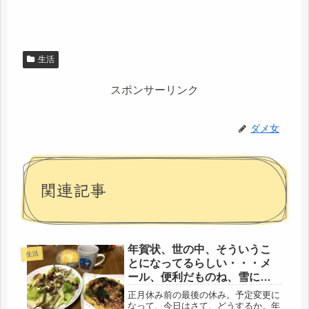
生活
スポンサーリンク
ダメ女
関連記事
年賀状、世の中、そういうこ
生活
とになってるらしい・・・メ
ール、便利だものね、雪に備
えて長靴さがし続行
正月休み前の最後の休み。予定変更に
なって、今日はさて、どうするか。年