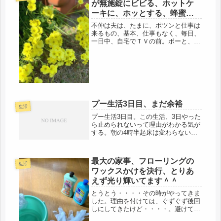
が無施錠にビビる、ホットケ
備...
ーキに、ホッとする、蜂蜜う
まし。
不仲は夫は、たまに、ポツンと仕事は
来るもの、基本、仕事もなく、毎日、
一日中、自宅でＴＶの前。ボーと、半
ば、口を開けてＴＶを見ている表情
は、まるで、認知症のようで、小さい
頃に、親に注意されなかったのかなと
思ったり。それだけなら、被害はない
けど...
プー生活3日目、まだ余裕
生活
プー生活3日目。この生活、3日やった
ら止められないって理由がわかる気が
する。朝の4時半起床は変わらないけ
ど、娘を駅まで送れば、夕方までフリ
ー。もう一度寝なおして、陽が登った
頃に起きるのもアリだし、ゆったり優
最大の家事、フローリングの
雅に朝フロもできる。憧れのランチ
生活
ワックスかけを決行、とりあ
に...
えず光り輝いてます＾＾
とうとう・・・・その時がやってきま
した。理由を付けては、ぐずぐず後回
しにしてきたけど・・・・。避けては
通れない、時は、来たりだ。期は熟し