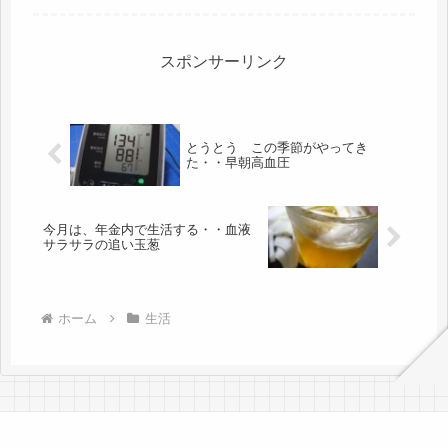
は、番外、という事で＾＾この冬は、
「身体を暖める」がスローガン。代謝
を悪くする薬をのんでいるからかな？
割り...
スポンサーリンク
とうとう この季節がやってき
た・・早朝高血圧
今月は、年金内で生活する・・血液
サラサラの追い玉葱
ホーム
生活