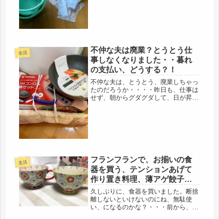
た。決行あるのみ。(=ﾟωﾟ)ﾉ昨日は、
ポカポカ天気の快晴。そして、不仲な
夫は仕事に出て行ったので、今日...
不仲な夫は廃業？とうとう仕
生活
事しなくなりました・・暮れ
の支払い、どうする？！
不仲な夫は、とうとう、廃業しちゃっ
たのだろうか・・・・昨日も、仕事は
せず、朝からグダグダして、日が昇っ
た頃に起きていました。確かに、コロ
ナで仕事は撃減してるけど・・・・僅
かでも発注があれば、大切に仕事しな
いと、納期まで間に合わないはず。
12...
フランフランで、お揃いの食
生活
器を買う、テンションあげて
作り置き料理、薄アゲ餃子・
ピーマン肉詰め・オクラ巻き
久しぶりに、食器を買いました。断捨
（笑）
離しないといけないのにね、無駄使
い、になるのかな？・・・前から、大
き目のこういうのが欲しかった。これ