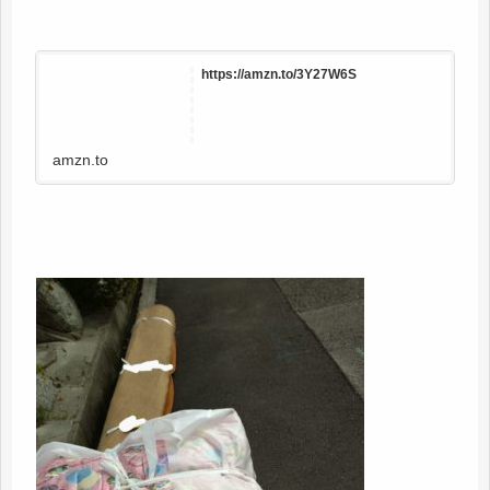
https://amzn.to/3Y27W6S
amzn.to