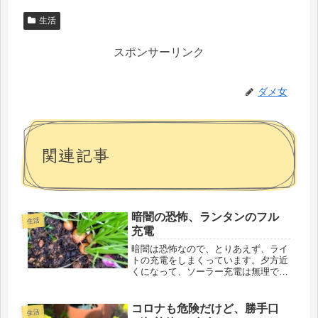
生活
スポンサーリンク
ダメ女
関連記事
暗闇の恐怖、ランタンのフル
生活
充電
暗闇は恐怖なので、とりあえず、ライ
トの充電をしまくっています。夕方近
くになって、ソーラー充電は無理です
ね。もっとお昼にすればいいのにね💦
鳥部屋の窓際に置いています。インコ
二羽のキャリーも確認済、持ち出しリ
コロナも危険だけど、勝手口
生活
ュックには、エサ、水、エサ入れも準