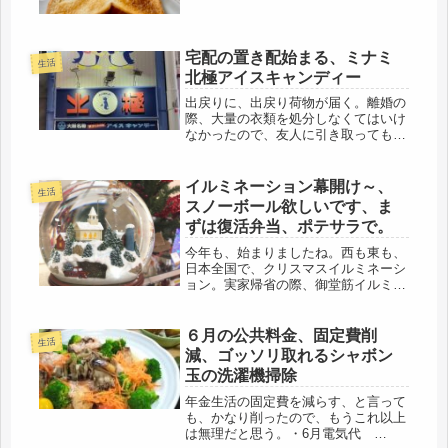
宅配の置き配始まる、ミナミ
生活
北極アイスキャンディー
出戻りに、出戻り荷物が届く。離婚の
際、大量の衣類を処分しなくてはいけ
なかったので、友人に引き取ってもら
い、着てもらえるなら、着ていただ
き、メルカリなどで売れるようなら、
売っていただいて結構、という事で、
イルミネーション幕開け～、
生活
かなり衣類が減った。友人には、お嬢
スノーボール欲しいです、ま
さん...
ずは復活弁当、ポテサラで。
今年も、始まりましたね。西も東も、
日本全国で、クリスマスイルミネーシ
ョン。実家帰省の際、御堂筋イルミが
スタートし、東京でも、丸の内イルミ
は、7日から、KITTEは、20日からで
すが、キラキラ明るい夜、見に行こう
６月の公共料金、固定費削
生活
かな・・・見るだけなら、お金は...
減、ゴッソリ取れるシャボン
玉の洗濯機掃除
年金生活の固定費を減らす、と言って
も、かなり削ったので、もうこれ以上
は無理だと思う。・6月電気代