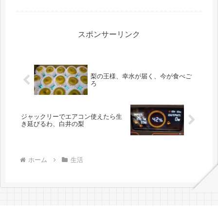
11000円・６月ガス代 7000円・４
月・５月水道代 9000円エアコンはこ
れからもっと使うので、多分、夏の間
は２万かな。ガスは、シャワーが...
スポンサーリンク
梨の王様、幸水が届く、今が食べご
ろ
ジャックリーでエアコン使えたら生
き延びるわ、白井の梨
ホーム
生活