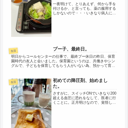
一夜明けて、とりあえず、何から手を
付けるか、と言っても、薬の服用する
しかないので・・・いきなり病人にな
って、どうすると、ハッパをかける。
まずは、何か・・・最初にしたのが、
パジャマのゴム替え（笑）ずっと気に
なっていた。伸びたゴムを結わいたり
（...
プー子、最終日。
生活
明日からコールセンターの仕事で、最終プー休日の昨日、保育
園時代の友人と会いました。保育園というのは、共働きやシン
グルで、子どもを保育してもらう人がいない為、預かって育て
てもらう施設ですが、娘は５年間、お世話になった。朝７時か
ら夕方７時までの...
初めての降圧剤、始めまし
生活
た。
さすがに、スイッチONでいきなり200
超える血圧に恐れをなして、医者に行
くことに。正月明けなので、覚悟して
行ったら、早い時刻から診療されてい
て、待っても昼までに終わった。今朝
は、待ち時間が長いと思い、しっかり
食べていきました。カップスープの...