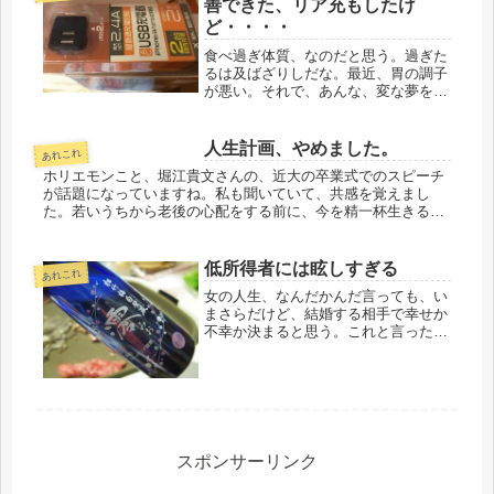
善できた、リア充もしたけ
ど・・・・
食べ過ぎ体質、なのだと思う。過ぎた
るは及ばざりしだな。最近、胃の調子
が悪い。それで、あんな、変な夢をみ
たのかもしれない。ずっと、胸やけが
する。それで、もしかして・・・・体
重を測ると、２キロ！２キロだ、増え
人生計画、やめました。
あれこれ
ていた。また、太った。今回の２キロ
ホリエモンこと、堀江貴文さんの、近大の卒業式でのスピーチ
は...
が話題になっていますね。私も聞いていて、共感を覚えまし
た。若いうちから老後の心配をする前に、今を精一杯生きる事
が大切で、10年前に（だったと思う）ＳＮＳのＦＢやツイッタ
ー、ラインが、こ...
低所得者には眩しすぎる
あれこれ
女の人生、なんだかんだ言っても、い
まさらだけど、結婚する相手で幸せか
不幸か決まると思う。これと言った相
手が見つからず、50才過ぎても独身、
という友人も多く、そういうのは、必
ず口をそろえたように、「男運は悪い
けど、子どもがいるからいいじゃな
い...
スポンサーリンク