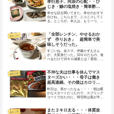
孝行息子、同居の心配・・ひ
じき・鯵の塩焼き・簡単酢ソ
テー
幸せな話を聞いてきた。幸せのおすそ
分けね、こちらまで、ニコニコしてく
る。ところが、本人は、もう一つ、浮
かない顔だった。結局、雨で三浦半島
行きを、お粥の美味しいというお店で
ランチに変更した。会った時、いつも
「全部レンチン、やせるおか
あれこれ
の・・・かれこれ・・７－８年？いつ
ず 作りおき」 超簡単で美
も...
味しそうだった。
すごいね、金スマ。伊藤かずえさん
が、大変身だった。10キロだもの、食
べるだけで10キロ減量とは！普段、殆
どＴＶは見れないけど、こんなに面白
かったとは・・・。今までの分、損し
た気分。ＴＶの前で食事をするという
不仲な夫は仕事を休んでマス
あれこれ
事は、大抵、夫が横に居り、夫の好
ターズかい・・・母子は働き
き...
超高速鍋、その後はカロリー
50％OFFカレー
昨日は、寒かったなぁ・・・・朝は暖
かなスタートだったので、スプリング
コートで出たのに、帰宅時は風が半端
じゃない、春の嵐だ。バス亭で30分待
ちには、雨も降ってくるし、情けなく
なってきた(-_-;)とにかく、家にたどり
また２キロ太る・・・体質改
あれこれ
つくと、5分遅れで娘も帰宅...