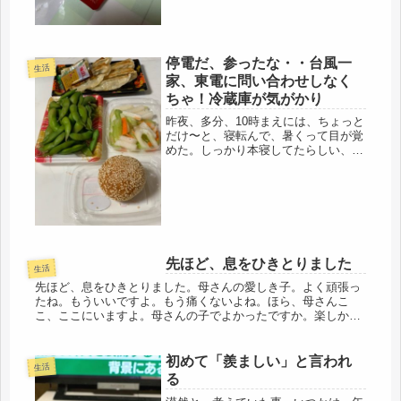
町まで行くの、イヤだし・・・そうな
る...
停電だ、参ったな・・台風一
生活
家、東電に問い合わせしなく
ちゃ！冷蔵庫が気がかり
昨夜、多分、10時まえには、ちょっと
だけ〜と、寝転んで、暑くって目が覚
めた。しっかり本寝してたらしい、電
気、消した覚え、ないけど・・・お
お、停電だ！冷房も止まってる、携帯
のライトで、トイレに、流れない(/ _ ;
)困ります、こんなだったら...
先ほど、息をひきとりました
生活
先ほど、息をひきとりました。母さんの愛しき子。よく頑張っ
たね。もういいですよ。もう痛くないよね。ほら、母さんこ
こ、ここにいますよ。母さんの子でよかったですか。楽しかっ
たですか。もっともっと、してほしい事、なかった？この瞳、
この手、この鼻、こ...
初めて「羨ましい」と言われ
生活
る