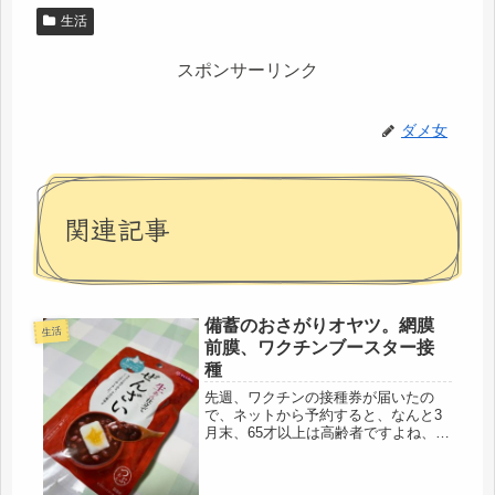
生活
スポンサーリンク
ダメ女
関連記事
備蓄のおさがりオヤツ。網膜
生活
前膜、ワクチンブースター接
種
先週、ワクチンの接種券が届いたの
で、ネットから予約すると、なんと3
月末、65才以上は高齢者ですよね、高
齢者は、早く受けてくださいって言う
けど、なんで二ヶ月も先になるのだろ
う。このオミクロン蔓延状態で、大手