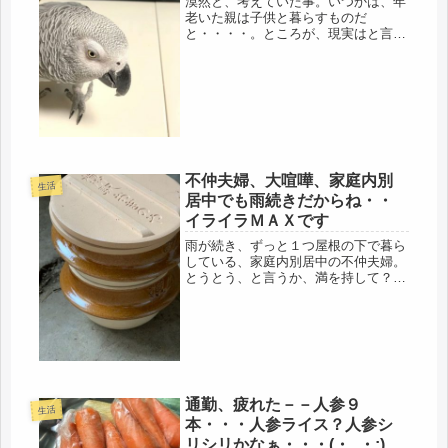
漠然と、考えていた事。いつかは、年
老いた親は子供と暮らすものだ
と・・・・。ところが、現実はと言う
と、母は認知症になり、人の意見を聞
き入れないし、２４時間共に過ごすの
って、困難だし・・・友人のように、
こども所帯と暮らしても・・・束縛も
多く、ス...
不仲夫婦、大喧嘩、家庭内別
生活
居中でも雨続きだからね・・
イライラＭＡＸです
雨が続き、ずっと１つ屋根の下で暮ら
している、家庭内別居中の不仲夫婦。
とうとう、と言うか、満を持して？ケ
ンカ勃発。雨で現場に出れず、イライ
ラの標的になりました。事の発端
は・・・・ゴミの件。過去の事件で
も、ゴミが原因って、多いんだよ
ね・・気を付...
通勤、疲れた－－人参９
生活
本・・・人参ライス？人参シ
リシリかなぁ・・・(・_・;)