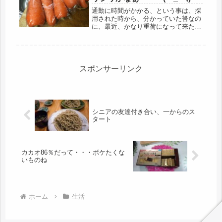
通勤に時間がかかる、という事は、採
用された時から、分かっていた筈なの
に、最近、かなり重荷になって来た。
疲れるなぁ・・・(-_-;)帰宅したら、や
る事は、晩ごはんとフロだけ。この２
個をクリアしたら、もう寝ているの
で、朝は起きられるけど、気持ち...
スポンサーリンク
シニアの友達付き合い、一からのス
タート
カカオ86％だって・・・ボケたくな
いものね
ホーム
生活