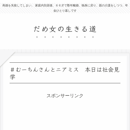
再婚を失敗してしまい、 家庭内別居後、６６才で塾年離婚、独身に戻り、親の介護をしつつ、年
金ひとり暮しです
だめ女の生きる道
＃むーちんさんとニアミス 本日は社会見
学
スポンサーリンク