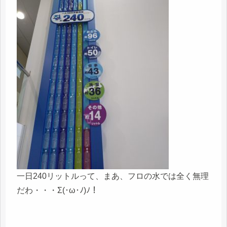
一日240リットルって、まあ、フロの水では全く無理
だわ・・・Σ(･ω･ﾉ)ﾉ！