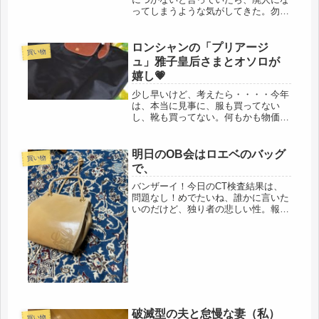
ってしまうような気がしてきた。勿
論、朝起きて、ルーティーンはやっつ
けるけど、どうもやる気にならない。
身が入らないと言うのは、こういう状
ロンシャンの「プリアージ
買い物
況なのだろう。勤め人なら、会社にさ
ュ」雅子皇后さまとオソロが
え出...
嬉し💗
少し早いけど、考えたら・・・・今年
は、本当に見事に、服も買ってない
し、靴も買ってない。何もかも物価高
で、節約志向の１年でした。一つだ
け、バッグ、買ったかな💗長い長い通
勤時代から愛用していたロンシャンの
明日のOB会はロエベのバッグ
買い物
「プリアージュ」まず、ナイロン製
で、
で、なん...
バンザーイ！今日のCT検査結果は、
問題なし！めでたいね、誰かに言いた
いのだけど、独り者の悲しい性。報告
する人がいない。でも、今までの生活
でも同じ。一人でありがたい結果の幸
せをかみしめようと思う。これで、整
った。血圧対策も緩い降圧剤で改善さ
れ...
破滅型の夫と怠慢な妻（私）
買い物