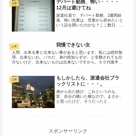
デパート勤務、怖い・・・・
で、仕入れ値からかなり上がったの
仕事
で、ボスは...
12月は避けてね
派遣社員で、デパート勤務、2週間経
過。怖い先輩は、営業から辞めたいと
いう話を聞いたのかな？ここ数日、そ
の言動はやや控えめ、よしよ
し、・・・と思ってたら、昨日、帰り
間際にイヤミ炸裂、そろそろ我慢もフ
我慢できない女
ルに、臨界状態に近いです。バシッと
仕事
言っちゃお...
人間、出来る事と出来ない事があると思います。私には絶対無
理、出来ないわ。バカだ、身の程知らずが、と非難されても仕
方ないけど、出来ないものは出来ないですから。５０代後半で
採用されたコールセンターでしたが、前回はブラックで、企業
理念、コンプライ...
もしかしたら、派遣会社ブラ
仕事
ックリストに・・・。
身から出た錆び、これというのも、
皆、自分の捲いた種なので。まさか、
と思ったけど、そうだったと
は・・・。去年一年の職歴のすさまじ
さ、ちょっと人には言えないほどで、
まさかの１日の滞在もあれば、１週間
もあり、３週間、１ヶ月もあり。これ
じゃ、だめな...
スポンサーリンク