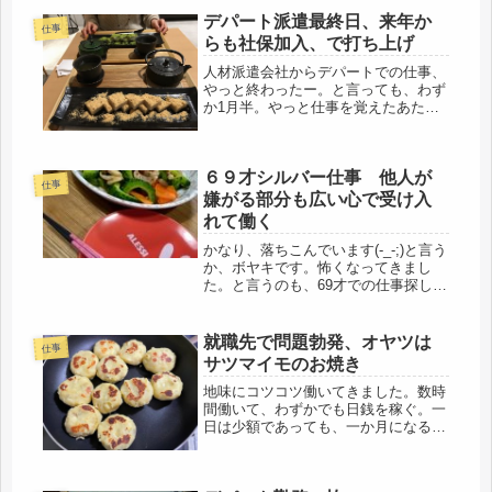
デパート派遣最終日、来年か
仕事
らも社保加入、で打ち上げ
人材派遣会社からデパートでの仕事、
やっと終わったー。と言っても、わず
か1月半。やっと仕事を覚えたあたり
で、なんともカッコ悪い。今年は、転
職、また転職、わずか数週間で辞めた
のもあるし、当然、収入が絶たれると
６９才シルバー仕事 他人が
借金。その金額も過去最高の借金高に
仕事
な...
嫌がる部分も広い心で受け入
れて働く
かなり、落ちこんでいます(-_-;)と言う
か、ボヤキです。怖くなってきまし
た。と言うのも、69才での仕事探し、
すぐ見つかったので、最初は、喜んで
いたけれど、今回は、会社員でなく、
業務員という立場になるという事を、
就職先で問題勃発、オヤツは
仕事
まず、頭に叩き込まないといけ...
サツマイモのお焼き
地味にコツコツ働いてきました。数時
間働いて、わずかでも日銭を稼ぐ。一
日は少額であっても、一か月になる
と、大きな助けになる。でも、色々、
勤め先では問題が勃発しているよう
で、知らん顔していますが、物価高