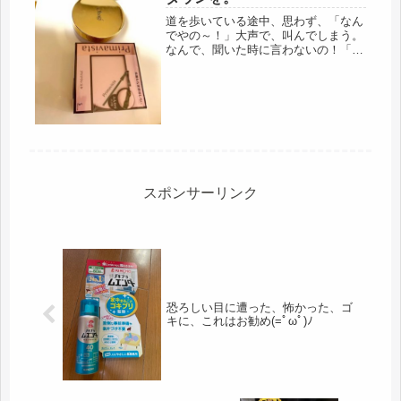
道を歩いている途中、思わず、「なん
でやの～！」大声で、叫んでしまう。
なんで、聞いた時に言わないの！「お
金は、今度、渡すからね」違う、そう
いう問題じゃないでしょ、無駄！あれ
だけ、他に送る物はないかと何度も聞
いたのに・・・・無いよ、何もありま
せ...
スポンサーリンク
恐ろしい目に遭った、怖かった、ゴ
キに、これはお勧め(=ﾟωﾟ)ﾉ