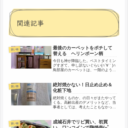
関連記事
最後のカーペットをポチして
買い物
替える ヘリンボーン柄
今日も神が降臨した。ベストタイミン
グすぎて、申し訳ないぐらい(∩´∀｀)∩
鳥部屋のカーペットは、一階のように
敷き詰めではなく、取り換えられるの
で、数十年前のカーペットを新しく替
えることにしました。元々、こぼした
絶対焼かない！日止め止め＆
買い物
後もあって、汚れていたけど、長...
化粧下地
絶対焼くものか、の日々がまたやって
くる。高齢出産のデメリットなど、当
事者としては、考えたこともなかっ
た。保育園の若いお母さんとは、ハナ
から話は合わないし、送迎時って、３
分ぐらいで撤収するので、高齢母の事
成城石井でリピ買い、初買
買い物
など、話題にも上っていなかったと思
い、ワンコインで鶏焼売(=ﾟ