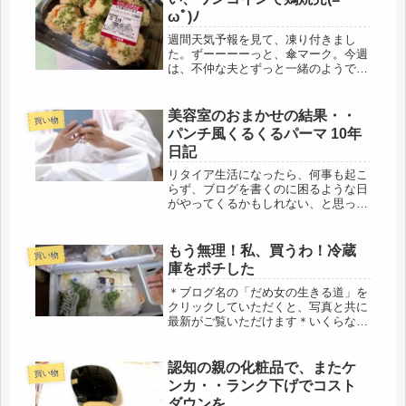
うけ...
ωﾟ)ﾉ
週間天気予報を見て、凍り付きまし
た。ずーーーーっと、傘マーク。今週
は、不仲な夫とずっと一緒のようで
す。今までなら、職場があったので、
さほど影響はなかったけど、不仲状態
なので、なかなか厳しい・・・(´ﾟдﾟ
美容室のおまかせの結果・・
買い物
｀)友人は、昨日、大阪のワクチン予
パンチ風くるくるパーマ 10年
約...
日記
リタイア生活になったら、何事も起こ
らず、ブログを書くのに困るような日
がやってくるかもしれない、と思って
いるのだけれど、何かしら、毎日、発
見なり、失敗なり、感動があるもので
すね。今日は夕方美容室の予約が取れ
もう無理！私、買うわ！冷蔵
買い物
たので、それまで、庭仕事もやってし
庫をポチした
ま...
＊ブログ名の「だめ女の生きる道」を
クリックしていただくと、写真と共に
最新がご覧いただけます＊いくらなん
でも・・・もう無理！無理、無理、無
理！買うわ、私、買うわ、冷蔵庫。引
越してきて２回目の夏。去年はアクシ
認知の親の化粧品で、またケ
買い物
デントもあり、料理を作るどころじゃ
ンカ・・ランク下げでコスト
な...
ダウンを。