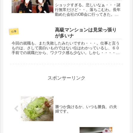
ショックすぎる。悲しいなぁ・・・諸
行無常だけど・・、落ちこむわ。長年
勤めた会社のOB会に行ってきた。昨
夜、ユニバの友から、「何分の電車に
乗るから、前から３両目の一番前」メ
ールをもらっていたので、遅れないよ
高級マンションは見栄っ張り
仕事
うに早めに駅まで歩く。今日もかなり
が多いナ
冷...
今回の就職も、また失敗したみたいですわ・・・。仕事と言う
ものは、さして面白いものではない位はわかっているし、６０
手前での就職だから、ワクワク感も少ない。しかし・・・・マ
ンションコンシェルジュ、って仕事は、屁みたいな仕事だ。
(*^_^*)世の...
スポンサーリンク
勝つか負けるか、いつも勝負、の夫
婦です。