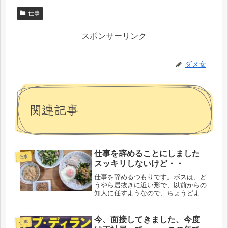
仕事
スポンサーリンク
ダメ女
関連記事
仕事を辞めることにしました
仕事
スッキリしないけど・・
仕事を辞めるつもりです。ボスは、ど
うやら居抜きに近い形で、以前からの
知人に任すようなので、ちょうどよい
タイミング。いずれ既存のパートの人
員削減の方向になると思う。去年か
ら、勤め始めて、早８カ月。色々、問
今、面接してきました、今度
仕事
題点も多いけど、そこは上場企業とは