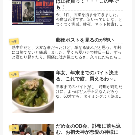
は正社員って・・・この年で
違う...
も！
今、1件、面接を済ませてきました。
今度は近場です。近いっていいな、と
つくづく実感。昨夜、ネット検索して
ると、おっ！これは運命の巡り合い、
というのがあり、8時半、一番乗りで
ハロワへ。デパートの一番乗りは気恥
郵便ポストを見るのが怖い
仕事
ずかしいけど、ハロワは平気。小さい
熱中症だと、大変な事だったけど、単なる疲れだと思う。年齢
会...
には勝てないと痛感しました。早くも夏バテで昨日一日、ずっ
と寝たり起きたり。頭痛に吐き気にだるさ、久々にだらだら寝
てました。面接予定がなくってよかった。今日は、やや暑さも
引いたみたいだけ...
年女、年末までのバイト決ま
仕事
る、これで餅、買えるわ～。
年末までのバイト探し、時期が時期だ
けに、よっぽど人手不足なんだろう
な。60才でも、タイミングよく決まっ
た。派遣会社から職場も近く、早速、
行って、初期研修まで受けて、４日、
金曜から、年末までの仕事。有難いで
す。ご縁があったのだろう。これで、
餅...
だめ女のOB会、訃報に落ち込
仕事
む、お初天神が恋愛の神様に