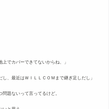
地上でカバーできてないからね、」
だし、最近はＷＩＬＬＣＯＭまで継ぎ足しだし」
つ問題ないって言ってるけど。