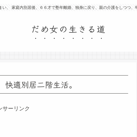
まい、 家庭内別居後、６６才で塾年離婚、独身に戻り、親の介護をしつつ、
だめ女の生きる道
、快適別居二階生活。
ンサーリンク