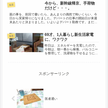
良く行こう。おとなしくしていてね。
今から、新幹線帰京、手荷物
生活
朝一番で病院まで。左耳は諦めている
だけど・・・。
けど...
親の事を、前回で書いたら、あんまりの偶然で怖いくらい、今
日から実家帰りになりました。デパートの仕事の開始日が来週
末あたりと決まりました。いよいよデパート勤務です。まだ時
間あるな、と思ってたら、母からの電話。なんでこんなにタイ
ミングいい？以心...
69才、1人暮らし新生活家電
生活
に、ワクワク
昨日は、エネルギーを充電したので、
今朝は、朝一番から稼働、バルコニー
を整理して、洗濯物を干せるように、
日当たりは、抜群ではないけれど、昼
前から、ガンガン当たります、鉢物
は、みな、病気にならず、引っ越し後
も、頑張ってます、昨夜、初めて、新
しい...
スポンサーリンク
医者通い