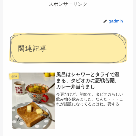
スポンサーリンク
gadmin
関連記事
風呂はシャワーとタライで温
生活
まる、タピオカに悪戦苦闘、
カレー弁当うまし
今更だけど、初めて、タピオカらしい
飲み物を飲みました。なんだ・・・こ
れが話題になってるとはね、要する
に・・・白玉粉じゃないか、白玉粉の
小さいのが入ってる感じ (=ﾟωﾟ)ﾉそん
な感じ。何てことなかった。期待して
たけど（笑）帰り道、滅多に入ら...