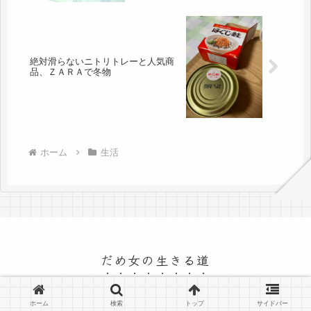
絶対滑らないニトリトレーと人気商
品、ＺＡＲＡで冬物
ホーム
生活
だめ女の生きる道
© 2015 だめ女の生きる道.
ホーム
検索
トップ
サイドバー