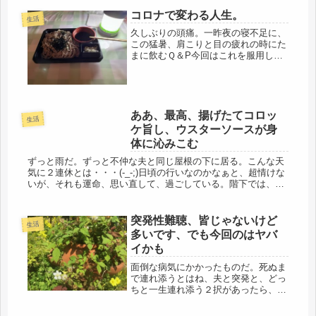
コロナで変わる人生。
生活
久しぶりの頭痛。一昨夜の寝不足に、
この猛暑、肩こりと目の疲れの時にた
まに飲むＱ＆P今回はこれを服用して
も治らず。困ったなと思っていたら、
娘が鎮痛剤とかないの?と言うので、
元々、頭痛持ちではないし、極力、薬
に頼らないようにしているので、探す
と...
ああ、最高、揚げたてコロッ
生活
ケ旨し、ウスターソースが身
体に沁みこむ
ずっと雨だ。ずっと不仲な夫と同じ屋根の下に居る。こんな天
気に２連休とは・・・(-_-;)日頃の行いなのかなぁと、超情けな
いが、それも運命、思い直して、過ごしている。階下では、こ
んな時間に、朝からＴＶが大音量でついている。夫は休日は８
時ごろま...
突発性難聴、皆じゃないけど
生活
多いです、でも今回のはヤバ
イかも
面倒な病気にかかったものだ。死ぬま
で連れ添うとはね、夫と突発と、どっ
ちと一生連れ添う２択があったら、雑
音のない世界は素晴らしいと思うけ
ど、やっぱり、突発選択かも・・。仲