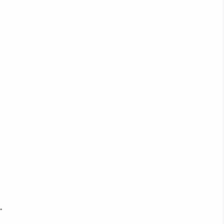
。
、
・