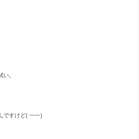
拭い。
ですけど( 一一)