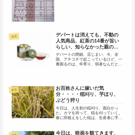
康診断の結果が。再検査なんて、無い
だろうな・・・血液検査は、腫瘍マー
カーもオプションで追加した。1万、
支払いましたから(=ﾟωﾟ)ﾉさて、...
デパートは消えても、不動の
生活
人気商品、紅茶の14番が旨い
らしい、知らなかった親のこ
と
デパートの閉鎖、店じまい、今、全
国、アチコチで起こっているけど、一
番困るのは、年寄り、弱者なんだと思
いました。若い人は、柔軟性がある
し、応用も効くけどね。年寄りは切替
に時間がかかる。昔は百貨店と呼ばれ
るぐらい、なんでも売っていたデパー
お百姓さんに嫁いだ気
ト。長...
生活
分・・・・稲刈り、芋ほり、
ぶどう狩り
今日は、人生初の稲刈り、面白かっ
た。カマを持って、稲を刈っていく。
春に田植えをした稲は、生産者に手を
掛けてもらい、アイガモ君たち守ら
れ、清流に抱かれて、おおおお、こん
なに黄金色に実っていました。植えっ
今日は、映画を観てきます、
生活