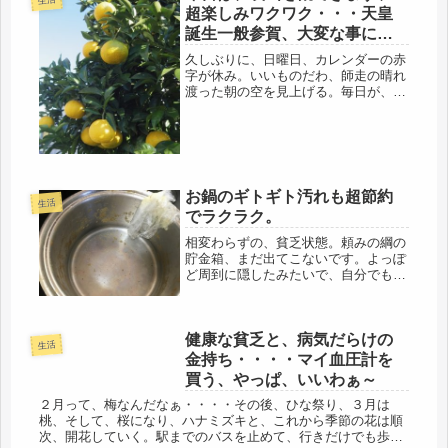
ぱなしで、数か月、お世話になりまし
超楽しみワクワク・・・天皇
た、と...
誕生一般参賀、大変な事にな
ってるらしい・・・(・・;)
久しぶりに、日曜日、カレンダーの赤
字が休み。いいものだわ、師走の晴れ
渡った朝の空を見上げる。毎日が、休
みだったら・・・・ふと、そんな事も
（笑）昨日は、電話は少なかった。思
えば、ボーナスも入ったであろう金曜
の夜忘年会や飲みも多いだろうし、買
い...
お鍋のギトギト汚れも超節約
生活
でラクラク。
相変わらずの、貧乏状態。頼みの綱の
貯金箱、まだ出てこないです。よっぽ
ど周到に隠したみたいで、自分でも呆
れてしまう。缶切りで開けた記憶はな
いので、絶対ある。でも無いので、も
う迷宮入りかもしれない。そう言いつ
健康な貧乏と、病気だらけの
つ、未練がましく部屋の中を見渡して
生活
ま...
金持ち・・・・マイ血圧計を
買う、やっぱ、いいわぁ～
２月って、梅なんだなぁ・・・・その後、ひな祭り、３月は
桃、そして、桜になり、ハナミズキと、これから季節の花は順
次、開花していく。駅までのバスを止めて、行きだけでも歩こ