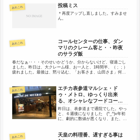
投稿ミス
あれこれ
＊再度アップし直しました。すみませ
ん。
コールセンターの仕事、ダン
あれこれ
マリのクレーム客と・・昨夜
のサラダ飯
春だなぁ‥・・そのせいかどうか、分からないけど、寝過ごし
ました。昨日は、大クレーム様、お一人と、1時間半、（ ; ; ）
疲れました。最後は、黙り込む、「お客さま、山田さま」何
度、お声をかけても、だんまり作戦だ。コールセンターでは、
こちらの...
エチカ表参道マルシェ・ド
あれこれ
ゥ・メトロ、ゆっくり出来
る、オシャレなフードコート
でした。
昨日は、表参道まで通院でした。やっ
と、６週後になりました (^_^)v年初
に、劇的に数値が悪くなり、また、メ
リカゾール２錠に舞い戻り (>_<)その
上、毎月受診になったので、この暑い
真夏に・・・・と思っていたら、今回
天皇の料理番、遅すぎる事は
あれこれ
の受診で６週－！やったね...