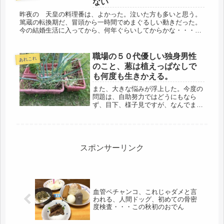
ない
昨夜の 天皇の料理番は、よかった。泣いた方も多いと思う。
篤蔵の転換期だ、冒頭から一時間でめまぐるしい動きだった。
今の結婚生活に入ってから、何年ぐらいしてからかな・・・悲
しい、辛いでは泣かなくなくなり、感動した時のみ涙が出るの
で、昨夜はボロボ...
職場の５０代優しい独身男性
あれこれ
のこと、葱は植えっぱなしで
も何度も生きかえる。
また、大きな悩みが浮上した。今度の
問題は、自助努力ではどうにもなら
ず、目下、様子見ですが、なんでま
た・・・・という感じ。はぁーーーー
ー(- -)胃が痛くなるわ。切り離し
て、考えないようにしよう・・・って
そういう訳にもいかない。これからの
人生...
スポンサーリンク
血管ペチャンコ、これじゃダメと言
われる、人間ドッグ、初めての骨密
度検査・・・この秋初のおでん