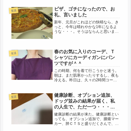
ような事がないように願います(；一_
一)昨日は、カレンダーに書き込んで
ピザ、ゴチになったので、お
生活
あるシフトを見ると、娘は日勤だった
礼、言いました
ので...
新年、元旦がこれほどの快晴なら、き
っと、今年は晴れやかな1年になるよ
うな・・・。そうはならんと思います
が、なんか幸先いい感じ。元旦の朝
方、宝くじの当選番号を確認したら、
当ってたし・・・バラ10枚購入で
3,000円、300円、300円、〆て3...
春のお気に入りのコーデ、Ｔ
生活
シャツにカーディガンにパン
ツですが＾＾
この時期、何を着て行こうかと迷う。
朝は、まだ肌寒かったりするし、夜も
冷える。昨日は、久々の2時間コース
の残業でした。63才で、よく頑張った
なと、我ながら感心。というか、帰れ
る雰囲気じゃなかっただけです（笑）
健康診断、オプション追加、
生活
直近の断捨離で見つけたＴシャツ、
ドッグ並みの結果が届く、私
な...
の人生で、ただ一つ・・・・
消えたミネストローネ
健康診断の結果が来た。健康診断とい
っても、オプション追加で、腫瘍マー
カー、肺ＣＴＳと盛りだくさんで、ド
ッグ並みだ。しかし、随分とゆっくり