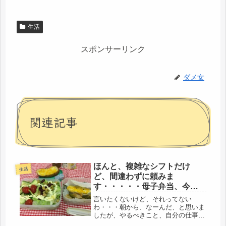
生活
スポンサーリンク
ダメ女
関連記事
ほんと、複雑なシフトだけ
生活
ど、間違わずに頼みま
す・・・・・母子弁当、今日
は休みでしたか・・・(；一_
言いたくないけど、それってない
一)
わ・・・朝から、なーんだ、と思いま
したが、やるべきこと、自分の仕事は
果たして、出勤したけど、以後、この