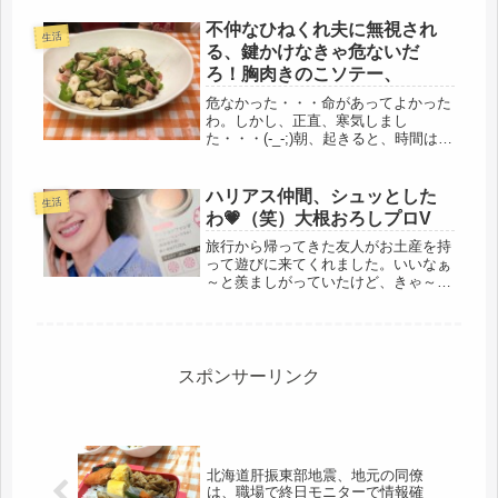
だな・・・・もしかして、判定に悩む
ような事由があったりして・・・小心
不仲なひねくれ夫に無視され
生活
者なので、フト、どうなってるのだろ
る、鍵かけなきゃ危ないだ
う...
ろ！胸肉きのこソテー、
危なかった・・・命があってよかった
わ。しかし、正直、寒気しまし
た・・・(-_-;)朝、起きると、時間は5
時20分、階下に降りていくと、ムチャ
クチャ部屋が冷えている。えっ？なん
と、一階の庭側の窓が、雨戸は閉めて
ハリアス仲間、シュッとした
生活
いるものの、ガラスのサッシを閉め...
わ💗（笑）大根おろしプロV
旅行から帰ってきた友人がお土産を持
って遊びに来てくれました。いいなぁ
～と羨ましがっていたけど、きゃ～あ
の映画のスクーター！盛りだくさんや
ね、冷蔵庫に貼っておくわ。ありがと
う！ちょうどオリーブオイル使い切っ
たとこ、ウレシイ！悪いね、餞別もな
に...
スポンサーリンク
北海道肝振東部地震、地元の同僚
は、職場で終日モニターで情報確