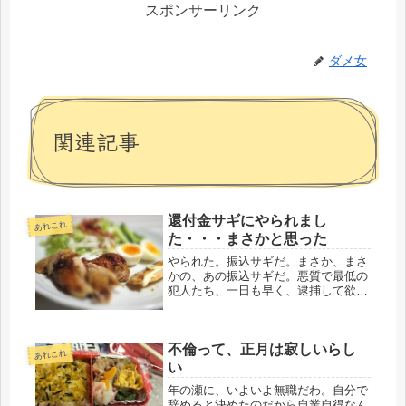
スポンサーリンク
ダメ女
関連記事
還付金サギにやられまし
あれこれ
た・・・まさかと思った
やられた。振込サギだ。まさか、まさ
かの、あの振込サギだ。悪質で最低の
犯人たち、一日も早く、逮捕して欲し
いです。悔しいと言うか、恐い。本当
に、すぐ、そこに、居るのだなと思い
ました。昨夜、久しぶりに地元の友人
不倫って、正月は寂しいらし
と電話で4時間。わずか２ヶ月の間
あれこれ
に、...
い
年の瀬に、いよいよ無職だわ。自分で
辞めると決めたのだから自業自得なん