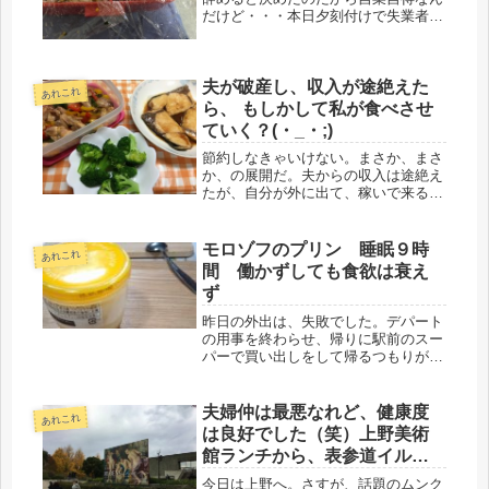
だけど・・・本日夕刻付けで失業者に
なる人間にとって、年末のデパートは
眩しすぎます。来店の年配夫婦を見て
いると、幾年の年月を共に超えてき
夫が破産し、収入が途絶えた
た、なんとも言えない空気があって、
あれこれ
いい...
ら、 もしかして私が食べさせ
ていく？(・_・;)
節約しなきゃいけない。まさか、まさ
か、の展開だ。夫からの収入は途絶え
たが、自分が外に出て、稼いで来るお
金と、60才からの年金、老齢厚生年金
と企業年金、社会人になった娘からの
食費、全部を合計すると、食べて生活
モロゾフのプリン 睡眠９時
あれこれ
はできるし、借金もだいぶ減ってき
間 働かずしても食欲は衰え
た...
ず
昨日の外出は、失敗でした。デパート
の用事を終わらせ、帰りに駅前のスー
パーで買い出しをして帰るつもりが、
尋常でない暑さに、たじろぎ、即、帰
宅。後で、気温を見調べると、新大阪
駅ダイキンの気温表示が41℃になって
夫婦仲は最悪なれど、健康度
あれこれ
いた・・・・💦(*_*;そりゃ暑い...
は良好でした（笑）上野美術
館ランチから、表参道イルミ
に大移動。
今日は上野へ。さすが、話題のムンク