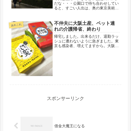
だな・・・公園口で待ち合わせしてい
ると、すごい人出は、奥の東京美術館
「ムンク展」に向かうようでした。私
達は、西洋美術館の「ルーベンス」
へ。こちらは、空いていました。バロ
不仲夫に大阪土産、ペット連
あれこれ
ック、宮廷画家はさほど人気がないの
れの介護帰省、終わり
かも...
帰宅しました。出来るだけ、退勤ラッ
シュに遭わないように急ぎました。東
京も感染者、増えてますから。大阪
も、かなり多いので、新大阪では、マ
スクの紐を締めて、一瞬たりともマス
クを離さずに。でも、昨夜から、殆ど
食べてなかったので、新幹線弁当を購
入。...
スポンサーリンク
借金大魔王になる