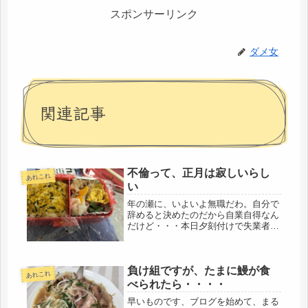
スポンサーリンク
ダメ女
関連記事
不倫って、正月は寂しいらし
あれこれ
い
年の瀬に、いよいよ無職だわ。自分で
辞めると決めたのだから自業自得なん
だけど・・・本日夕刻付けで失業者に
なる人間にとって、年末のデパートは
眩しすぎます。来店の年配夫婦を見て
いると、幾年の年月を共に超えてき
負け組ですが、たまに鰻が食
た、なんとも言えない空気があって、
あれこれ
いい...
べられたら・・・・
早いものです、ブログを始めて、まる