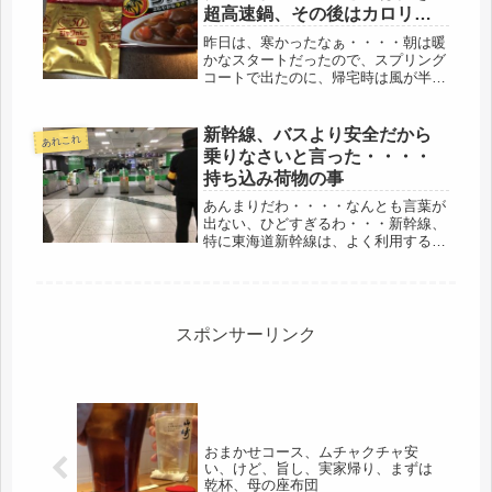
超高速鍋、その後はカロリー
50％OFFカレー
昨日は、寒かったなぁ・・・・朝は暖
かなスタートだったので、スプリング
コートで出たのに、帰宅時は風が半端
じゃない、春の嵐だ。バス亭で30分待
ちには、雨も降ってくるし、情けなく
なってきた(-_-;)とにかく、家にたどり
新幹線、バスより安全だから
あれこれ
つくと、5分遅れで娘も帰宅...
乗りなさいと言った・・・・
持ち込み荷物の事
あんまりだわ・・・・なんとも言葉が
出ない、ひどすぎるわ・・・新幹線、
特に東海道新幹線は、よく利用する。
つい先日も、まさに、今回の事件の車
両の席あたりに指定を取っていた。怖
いなと思うと同時に、それより、正義
心で犯人を阻止しようとして、お亡く
な...
スポンサーリンク
おまかせコース、ムチャクチャ安
い、けど、旨し、実家帰り、まずは
乾杯、母の座布団