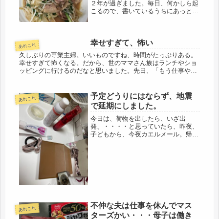
２年が過ぎました。毎日、何かしら起
こるので、書いているうちにあっとい
う間に３年目に入ったという感じ。自
分でも意外だけど、続いています
(・。・)/当初は、50代のカテゴリーに
幸せすぎて、怖い
居たけど、60才の誕生日と同時...
あれこれ
久しぶりの専業主婦。いいものですね、時間がたっぷりある。
幸せすぎて怖くなる。だから、世のママさん族はランチやショ
ッピングに行けるのだなと思いました。先日、「もう仕事やめ
るわー、」とママ友に言ったら、ランチに誘ってくれた。超出
遅れたランチデビ...
予定どうりにはならず、地震
あれこれ
で延期にしました。
今日は、荷物を出したら、いざ出
発、・・・・と思っていたら、昨夜、
子どもから、今夜カエルメール。帰る
って言っても、夜中に帰るって、どう
いうことなんだろう。春以来です。私
の想像ではワクチンの仕事？実家沿線
でなのかな？とりあえず、私は、マス
ク対応...
不仲な夫は仕事を休んでマス
あれこれ
ターズかい・・・母子は働き