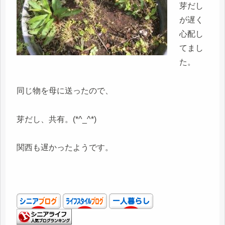
芽だし
が遅く
心配し
てまし
た。
同じ物を母に送ったので、
芽だし、共有。(*^_^*)
関西も遅かったようです。