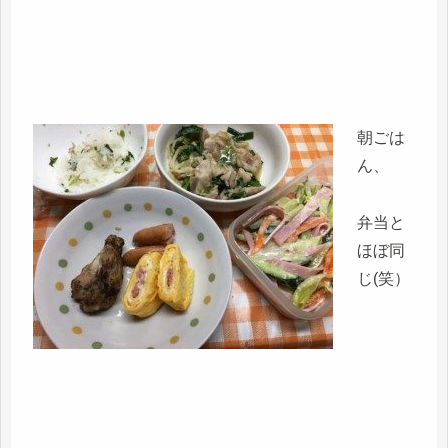
朝ごは
ん、
弁当と
ほぼ同
じ(笑）