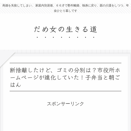
再婚を失敗してしまい、 家庭内別居後、６６才で塾年離婚、独身に戻り、親の介護をしつつ、年
金ひとり暮しです
だめ女の生きる道
断捨離したけど、ゴミの分別は？市役所ホ
ームページが進化していた！子弁当と朝ご
はん
スポンサーリンク