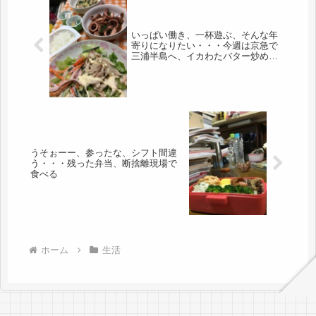
いっぱい働き、一杯遊ぶ、そんな年
寄りになりたい・・・今週は京急で
三浦半島へ、イカわたバター炒め作
る。
うそぉーー、参ったな、シフト間違
う・・・残った弁当、断捨離現場で
食べる
ホーム
生活