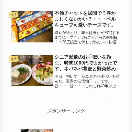
朝から近所を歩いていたら・・・もち
ろん、歩道。突然、自転車でうしろか
ら追突され、数メートル吹っ飛んだ事
不倫チャットを居間で？厚か
生活
件。打ちどころが悪ければ、憧れの不
ましくないかい？・・・ベル
労...
キューブ可愛いチーズです。
連勤が終わり、昨日は夫がが帰宅する
までに、早々と5時ごろからの晩御飯
＾＾26度設定で涼しいわん～♪♪快適だ
なぁ～一昨日の帰りに、買い物もした
ので、母子二人、日中は寝てばかりい
ました。娘は最近、残業が多く、朝か
シニア派遣のお手伝いを頼
生活
ら晩まで重労働に立ち仕事、かなり...
む、時間1000円でよかったで
す、ネバネバ蕎麦と野菜炒め
今回、初めて、シニアのお手伝いを頼
んだ。実家の洗濯物干し、です。
昔・・・昔・・・これこれ40年以上使
用し、新しいのを購入したものの、
「旧商品の、回収はしていません」
「ゴミとして出すための移動もしてい
ません」これって、独居の高齢者にと
っては、...
スポンサーリンク