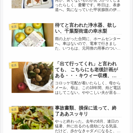
何か、良くないものが見つかってしま
ったらしく、憂鬱です。昨日は、表参
道へ。気になっていた甲状腺医の伊藤
病院へ。紹介状を忘れて取りに帰った
りで、いつもは、午前中の受付の最後
に入り、一番に血液検査、確認くん
待てと言われた浄水器、欲し
生活
で、結果が出るまでウロウロするコー
い、千葉梨街道の幸水梨
スだ...
雨の上がった合間に、ホームセンター
へ。車はないので、電車で行きまし
た、いつもは、元同僚の用事のついで
に便乗させてもらうのだけど、家族旅
行との事でした。彼は、仲良し夫婦な
ので、（きっとよくできた奥様のおか
「出て行ってくれ」と言われ
生活
げだと思いますが）よく旅行に行った
ても、 こちらにも老後計画が
り、...
ある・・・キウィー収穫、リ
ンゴも買った。
コロッケ宅配が着いたらしく、母から
メール、母は、この18年間、殆ど電話
はしてこない。ややこしい夫が居る
と、気を遣うようで、頭をひねって、
メールで連絡だ。折り返し電話をする
と、「暑いのに、たくさんありがと
事故書類、損保に送って、終
生活
う、」「今夜、夕食にいただきます」
了ああスッキリ
「そ...
やっと終わった。去年の8月、連日の
猛暑、外に出るのも億劫になる気温、
だけど、歩かなきゃダメになると、早