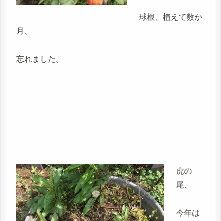
球根、植えて数か
月、
忘れました。
虎の
尾、
今年は