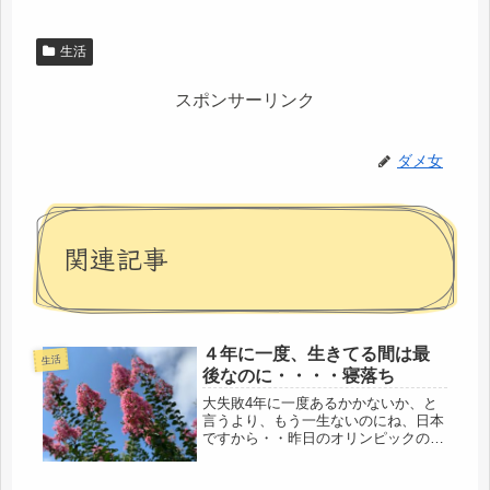
生活
スポンサーリンク
ダメ女
関連記事
４年に一度、生きてる間は最
生活
後なのに・・・・寝落ち
大失敗4年に一度あるかかないか、と
言うより、もう一生ないのにね、日本
ですから・・昨日のオリンピックの開
会式、最初の5分で、寝落ちしてしま
いました。(･ω･ﾉ)ﾉ！気が付くと、朝