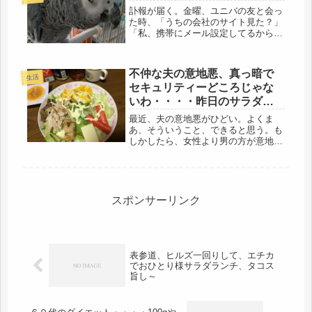
だったし、ポイントも使った。...
訃報が届く。金曜、ユニバの友と会っ
た時、「うちの会社のサイト見た？」
「私、携帯にメール設定してるから、
送信されてきたわ」「△△さん、亡く
なったらしいよ」・・・・そうなんだ
な・・・・だめ「夏に、〇〇と千里迄
不仲な夫の意地悪、真っ暗で
お見舞いに行ってきたけど、だめ「相
生活
セキュリティーどころじゃな
変...
いわ・・・・昨日のサラダ弁
当・のせのせ晩ごはん、
最近、夫の意地悪がひどい。よくま
あ、そういうこと、できると思う。も
しかしたら、女性より男の方が意地が
悪いのかもしれない。家庭内のいざこ
ざから、傷害事件になって、ニュース
に載ってるけど、いつ、そうなっても
おかしくないかもしれない。玄関、ド
アの...
スポンサーリンク
表参道、ヒルズ一回りして、エチカ
でおひとり様サラダランチ、タコス
旨し～