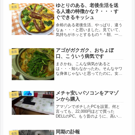
でした。働きに行ってるわけじゃない
ゆとりのある、老後生活を送
し、通勤もない。家族を支えて、...
生活
る人達の特徴かな？・・・す
ぐできるキッシュ
余裕のある老後生活、やっぱり、違う
なぁ・・・と思いました。見ていて、
気持ちがホッとするもの＾＾朝、一番
のクラスで参加した時のこと。カーブ
スに来ている会員は、ドアが開くま
で、各々、話をしていて、順番になら
アゴがガクガク、おちょぼ
生活
んでいるので、どうしたって、聞こえ
口、こういう病気です
てく...
まさかね、こんな病気があると
は・・・知らなかったわ。そんなヤワ
な身体じゃないと思ってたのに。女の
人に多いらしいです。正月料理も食べ
切り、ちょうど毎度のお惣菜は飽きて
きた頃で、久しぶりにサブウェイのサ
メチャ安いパソコンをアマゾ
ンドイッチが食べたいなと、嫌がる娘
生活
を誘い、...
ンから購入
アマゾンでポチしたPCを設置。何と
言っても、22,000円ほどで買った
DELLのPC。もう昔のように、高い
PCは買わない。頑張って買っても、
XPも、8も、10も時代と共に使えなく
なる。消耗品だ。アマゾンのセール中
同期の訃報
生活