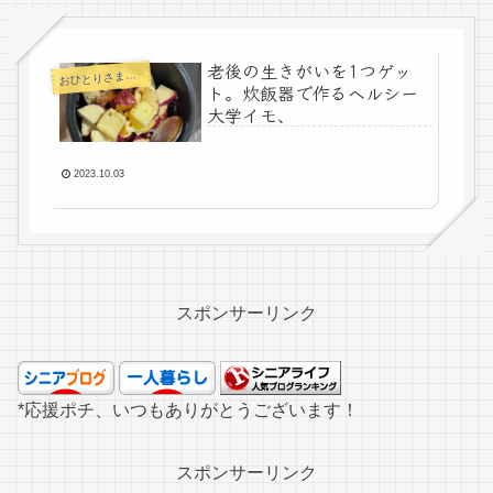
老後の生きがいを1つゲッ
お
ひとりさまの老後
ト。炊飯器で作るヘルシー
大学イモ、
2023.10.03
スポンサーリンク
*応援ポチ、いつもありがとうございます！
スポンサーリンク