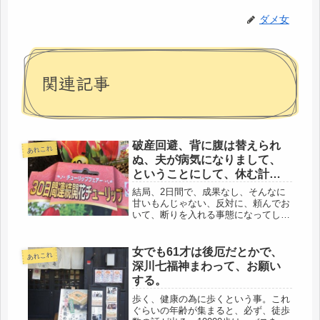
ダメ女
関連記事
破産回避、背に腹は替えられ
あれこれ
ぬ、夫が病気になりまして、
ということにして、休む計
画、
結局、2日間で、成果なし、そんなに
甘いもんじゃない、反対に、頼んでお
いて、断りを入れる事態になってしま
うし‥(´Д` )ところが、そこで夫の言
ったセリフに、腰ぬかした、「他に
は、ないのか」‥(ｰ ｰ;)あれば、苦労
女でも61才は後厄だとかで、
あれこれ
はしない、頭、オカシイんじ...
深川七福神まわって、お願い
する。
歩く、健康の為に歩くという事。これ
ぐらいの年齢が集まると、必ず、徒歩