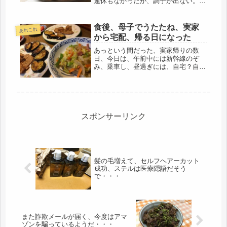
連休もなかったが、調子が出ない。毎
日が祝日、ホリディーだったら、どん
なに素晴らしいだろう。どれだけの、
毎日の日常生活で出来ない事ができる
食後、母子でうたたね、実家
あれこれ
だろう。行けてない場所や、トライし
から宅配、帰る日になった
て...
あっという間だった、実家帰りの数
日、今日は、午前中には新幹線のぞ
み、乗車し、昼過ぎには、自宅？自分
の家じゃないけど、まあ細かい事を言
わなければ、とりあえず自宅。そし
て、また、いつもの生活に戻ります。
実家に居る間は、三食、母の炊事で、
何か手伝...
スポンサーリンク
髪の毛増えて、セルフヘアーカット
成功、ステルは医療隠語だそう
で・・・
また詐欺メールが届く、今度はアマ
ゾンを騙っているようだ・・・