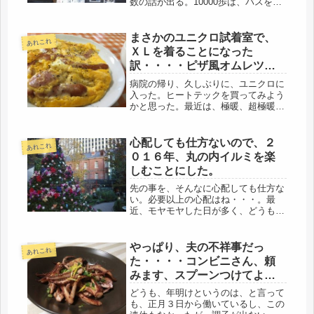
数の話が出る。10000歩は、バスを止
めたら歩ける。20000歩めざしてる。
15000は平気だよ。最近はプーなので
家に居ることも多く、人に言えない位
まさかのユニクロ試着室で、
あれこれ
少ないけど、通勤中でも、...
ＸＬを着ることになった
訳・・・・ピザ風オムレツの
朝ごはん。
病院の帰り、久しぶりに、ユニクロに
入った。ヒートテックを買ってみよう
かと思った。最近は、極暖、超極暖と
いうものがあるらしい。実は、情けな
いぐらい、肌着が足りない。３年前、
バセドウ病を発病しているとは、つゆ
心配しても仕方ないので、２
あれこれ
知らず、とんでもない汗かきになるも
０１６年、丸の内イルミを楽
の...
しむことにした。
先の事を、そんなに心配しても仕方な
い。必要以上の心配はね・・・。最
近、モヤモヤした日が多く、どうもス
ッキリしない。冬の晴天のような、カ
ラッとした明るい貧乏がよい。ウェッ
トなのは苦手だ。それで、出勤の電車
やっぱり、夫の不祥事だっ
あれこれ
の中で考えた・・・今日は、朝からの
た・・・・コンビニさん、頼
シフ...
みます、スプーンつけてよね
(・_・;)
どうも、年明けというのは、と言って
も、正月３日から働いているし、この