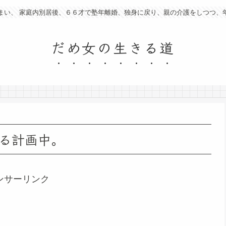
まい、 家庭内別居後、６６才で塾年離婚、独身に戻り、親の介護をしつつ、
だめ女の生きる道
る計画中。
ンサーリンク