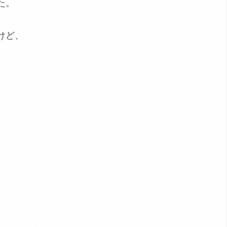
た。
けど、