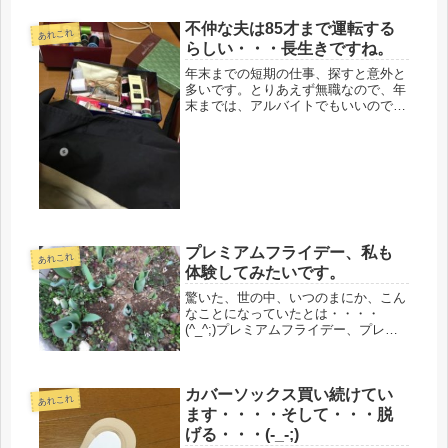
不仲な夫は85才まで運転する
あれこれ
らしい・・・長生きですね。
年末までの短期の仕事、探すと意外と
多いです。とりあえず無職なので、年
末までは、アルバイトでもいいので働
き、年初から、じっくり探すつもり。
前に教えてもらったゆうメイト、ちょ
うど年末だし、期待大。残念なのは、
もうすぐもらえるはずの有給が消えた
事...
プレミアムフライデー、私も
あれこれ
体験してみたいです。
驚いた、世の中、いつのまにか、こん
なことになっていたとは・・・・
(^_^;)プレミアムフライデー、プレ
金、・・・って、なんなの？毎月、月
末の金曜の仕事終わりを、15時に早め
て、いつもよりプレミアムな生活をし
カバーソックス買い続けてい
よう、それを推奨する試みらしい。
あれこれ
３...
ます・・・・そして・・・脱
げる・・・(-_-;)