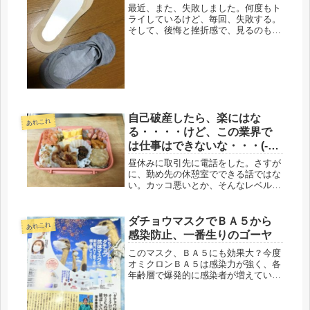
最近、また、失敗しました。何度もト
ライしているけど、毎回、失敗する。
そして、後悔と挫折感で、見るのもイ
ヤになってます。61才のオバサンの通
勤着、大抵、パンツスタイルで出勤し
ています。これから夏は、七分丈から
６分丈、太ったけど、手足には肉が
つ...
自己破産したら、楽にはな
あれこれ
る・・・・けど、この業界で
は仕事はできないな・・・(-
_-;)
昼休みに取引先に電話をした。さすが
に、勤め先の休憩室でできる話ではな
い。カッコ悪いとか、そんなレベルじ
ゃないので、当面、弁当は持参せず、
近くのファミレスにした。これなら、
多少、話せる。昨日の昼休みは、２件
ダチョウマスクでＢＡ５から
あれこれ
電話し、１件話すことができた。時間
感染防止、一番生りのゴーヤ
的...
このマスク、ＢＡ５にも効果大？今度
オミクロンＢＡ５は感染力が強く、各
年齢層で爆発的に感染者が増えている
状況。そうなると、家に籠る事しか浮
かんでこないけど、3年前と異なり、
ワクチンを接種しているので、通常の