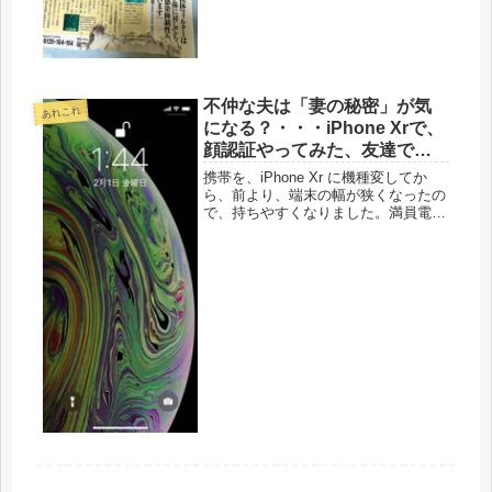
日常生活でも大丈夫？でも、高齢者な
の...
不仲な夫は「妻の秘密」が気
あれこれ
になる？・・・iPhone Xrで、
顔認証やってみた、友達でき
ました（笑）
携帯を、iPhone Xr に機種変してか
ら、前より、端末の幅が狭くなったの
で、持ちやすくなりました。満員電車
の中でも、片手でスクロールも簡単に
できる。見やすいのは、大きな画面だ
けど、女性の場合、手も小さいので、
これがベストサイズのようです...